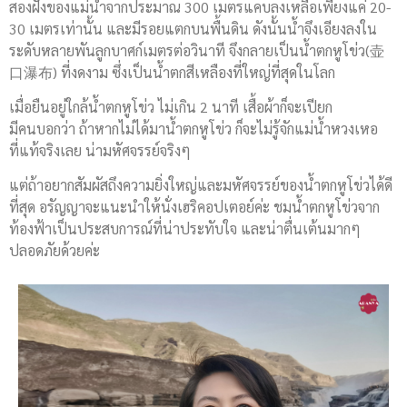
สองฝั่งของแม่น้ำจากประมาณ 300 เมตรแคบลงเหลือเพียงแค่ 20-
30 เมตรเท่านั้น และมีรอยแตกบนพื้นดิน ดังนั้นน้ำจึงเอียงลงใน
ระดับหลายพันลูกบาศก์เมตรต่อวินาที จึงกลายเป็นน้ำตกหูโข่ว(壶
口瀑布) ที่งดงาม ซึ่งเป็นน้ำตกสีเหลืองที่ใหญ่ที่สุดในโลก
เมื่อยืนอยู่ใกล้น้ำตกหูโข่ว ไม่เกิน 2 นาที เสื้อผ้าก็จะเปียก
มีคนบอกว่า ถ้าหากไม่ได้มาน้ำตกหูโข่ว ก็จะไม่รู้จักแม่น้ำหวงเหอ
ที่แท้จริงเลย น่ามหัศจรรย์จริงๆ
แต่ถ้าอยากสัมผัสถึงความยิ่งใหญ่และมหัศจรรย์ของน้ำตกหูโข่วได้ดี
ที่สุด อรัญญาจะแนะนำให้นั่งเฮริคอปเตอย์ค่ะ ชมน้ำตกหูโข่วจาก
ท้องฟ้าเป็นประสบการณ์ที่น่าประทับใจ และน่าตื่นเต้นมากๆ
ปลอดภัยด้วยค่ะ