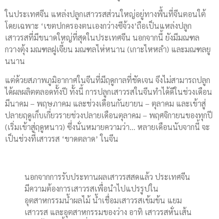
ในประเทศจีน แหล่งปลูกเสาวรสส่วนใหญ่อยู่ทางพื้นที่จีนตอนใต้
โดยเฉพาะ ‘เขตปกครองตนเองกว่างซีจ้วง’ถือเป็นแหล่งปลูก
เสาวรสที่มีขนาดใหญ่ที่สุดในประเทศจีน นอกจากนี้ ยังมีมณฑล
กวางตุ้ง มณฑลฝูเจี้ยน มณฑลไห่หนาน (เกาะไหหลำ) และมณฑลยู
นนาน
แต่ด้วยสภาพภูมิอากาศในจีนที่มีฤดูกาลที่ชัดเจน จึงไม่สามารถปลูก
ได้ผลผลิตตลอดทั้งปี ทั้งนี้ การปลูกเสาวรสในจีนทำได้ดีในช่วงเดือน
มีนาคม – พฤษภาคม และช่วงเดือนกันยายน – ตุลาคม และเข้าสู่
ปลายฤดูเก็บเกี่ยวรายช่วงปลายเดือนตุลาคม – พฤศจิกายนของทุกปี
(เริ่มเข้าสู่ฤดูหนาว) ซึ่งนั่นหมายความว่า… หลายเดือนนับจากนี้ จะ
เป็นช่วงที่เสาวรส ‘ขาดตลาด’ ในจีน
นอกจากการรับประทานผลเสาวรสสดแล้ว ประเทศจีน
มีความต้องการเสาวรสเพื่อนำไปแปรรูปใน
อุตสาหกรรมน้ำผลไม้ น้ำเชื่อมเสาวรสเข้มข้น แยม
เสาวรส และอุตสาหกรรมของว่าง อาทิ เสาวรสหั่นเส้น