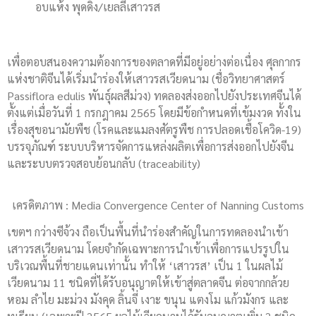
อบแห้ง พุดดิ้ง/เยลลี่เสาวรส
เพื่อตอบสนองความต้องการของตลาดที่มีอยู่อย่างต่อเนื่อง ศุลกากร
แห่งชาติจีนได้เริ่มนำร่องให้เสาวรสเวียดนาม (ชื่อวิทยาศาสตร์
Passiflora edulis พันธุ์ผลสีม่วง) ทดลองส่งออกไปยังประเทศจีนได้
ตั้งแต่เมื่อวันที่ 1 กรกฎาคม 2565 โดยมีข้อกำหนดที่เข้มงวด ทั้งใน
เรื่องสุขอนามัยพืช (โรคและแมลงศัตรูพืช การปลอดเชื้อโควิด-19)
บรรจุภัณฑ์ ระบบบริหารจัดการแหล่งผลิตเพื่อการส่งออกไปยังจีน
และระบบตรวจสอบย้อนกลับ (traceability)
เครดิตภาพ : Media Convergence Center of Nanning Customs
เขตฯ กว่างซีจ้วง ถือเป็นพื้นที่นำร่องสำคัญในการทดลองนำเข้า
เสาวรสเวียดนาม โดยจำกัดเฉพาะการนำเข้าเพื่อการแปรรูปใน
บริเวณพื้นที่ชายแดนเท่านั้น ทำให้ ‘เสาวรส’ เป็น 1 ในผลไม้
เวียดนาม 11 ชนิดที่ได้รับอนุญาตให้เข้าสู่ตลาดจีน ต่อจากกล้วย
หอม ลำไย มะม่วง มังคุด ลิ้นจี่ เงาะ ขนุน แตงโม แก้วมังกร และ