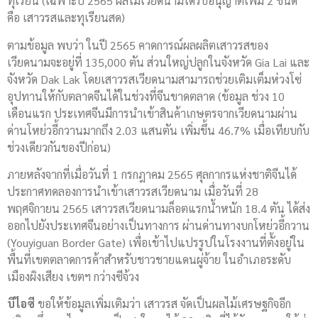
ทุเรียน (เฉพาะปี 2565 ผลไม้เวียดนามได้รับอนุญาตเพิ่ม 2 ชนิด
คือ เสาวรสและทุเรียนสด)
ตามข้อมูล พบว่า ในปี 2565 คาดการณ์ผลผลิตเสาวรสของ
เวียดนามจะอยู่ที่ 135,000 ตัน ส่วนใหญ่ปลูกในจังหวัด Gia Lai และ
จังหวัด Dak Lak โดยเสาวรสเวียดนามสามารถช่วยเติมเต็มห่วงโซ่
อุปทานให้กับตลาดจีนได้ในช่วงที่จีนขาดตลาด (ข้อมูล ช่วง 10
เดือนแรก ประเทศจีนมีการนำเข้าสินค้าเกษตรจากเวียดนามผ่าน
ด่านโหย่วอี้กวานมากถึง 2.03 แสนตัน เพิ่มขึ้น 46.7% เมื่อเทียบกับ
ช่วงเดียวกันของปีก่อน)
ภายหลังจากที่เมื่อวันที่ 1 กรกฎาคม 2565 ศุลกากรแห่งชาติจีนได้
ประกาศทดลองการนำเข้าเสาวรสเวียดนาม เมื่อวันที่ 28
พฤศจิกายน 2565 เสาวรสเวียดนามล็อตแรกน้ำหนัก 18.4 ตัน ได้ส่ง
ออกไปยังประเทศจีนอย่างเป็นทางการ ผ่านด่านทางบกโหย่วอี้กวาน
(Youyiguan Border Gate) เพื่อเข้าไปแปรรูปในโรงงานที่ตั้งอยู่ใน
พื้นที่เขตตลาดการค้าสำหรับชาวชายแดนผู่จ้าย ในอำเภอระดับ
เมืองผิงเสียง เขตฯ กว่างซีจ้วง
บีไอซี
ขอให้ข้อมูลเพิ่มเติมว่า เสาวรส จัดเป็นผลไม้เศรษฐกิจอีก