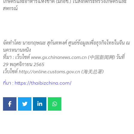
เกษตรและอาหารแห่งชาติ (มกอช.) ในสังกัดกระทรวงเกษตรและ
สหกรณ์
จัดทำโดย นายกฤษณะ สุกันตพงศ์ ศูนย์ข้อมูลเพื่อธุรกิจไทยในจีน ณ
นครหนานหนิง
ที่มา
: เว็บไซต์
www.gx.chinanews.com.cn
(
中国新闻网
) วันที่
29 พฤศจิกายน 2565
เว็บไซต์
http://online.customs.gov.cn
(
海关总署
)
ที่มา : https://thaibizchina.com/