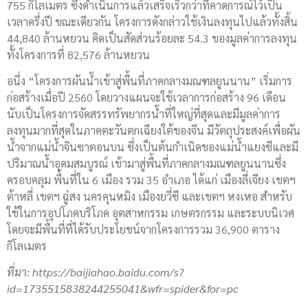
755 กิโลเมตร ซึ่งดำเนินการแล้วเสร็จเร็วกว่าที่คาดการณ์ไว้เป็น
เวลาครึ่งปี ขณะเดียวกัน โครงการดังกล่าวใช้เงินลงทุนไปแล้วทั้งสิ้น
44,840 ล้านหยวน คิดเป็นสัดส่วนร้อยละ 54.3 ของมูลค่าการลงทุน
ทั้งโครงการที่ 82,576 ล้านหยวน
อนึ่ง “โครงการผันน้ำเข้าสู่พื้นที่ภาคกลางมณฑลยูนนาน” เริ่มการ
ก่อสร้างเมื่อปี 2560 โดยวางแผนจะใช้เวลาการก่อสร้าง 96 เดือน
นับเป็นโครงการจัดสรรทรัพยากรน้ำที่ใหญ่ที่สุดและมีมูลค่าการ
ลงทุนมากที่สุดในภาคตะวันตกเฉียงใต้ของจีน มีวัตถุประสงค์เพื่อผัน
น้ำจากแม่น้ำจินซาตอนบน ซึ่งเป็นต้นกำเนิดของแม่น้ำแยงซีและมี
ปริมาณน้ำอุดมสมบูรณ์ เข้ามาสู่พื้นที่ภาคกลางมณฑลยูนนานซึ่ง
ครอบคลุม พื้นที่ใน 6 เมือง รวม 35 อำเภอ ได้แก่ เมืองลี่เจียง เขตฯ
ต้าหลี่ เขตฯ ฉู่สง นครคุนหมิง เมืองยวี่ซี และเขตฯ หงเหอ สำหรับ
ใช้ในการอุปโภคบริโภค อุตสาหกรรม เกษตรกรรม และระบบนิเวศ
โดยจะมีพื้นที่ที่ได้รับประโยชน์จากโครงการรวม 36,900 ตาราง
กิโลเมตร
ที่มา:
https://baijiahao.baidu.com/s?
id=1735515838244255041&wfr=spider&for=pc