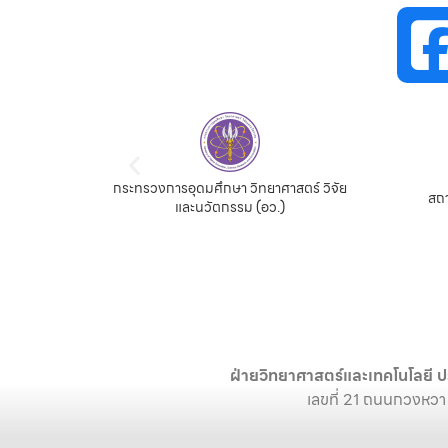
กระทรวงการอุดมศึกษา วิทยาศาสตร์ วิจัย
จีน
สถา
และนวัตกรรม (อว.)
ฝ่ายวิทยาศาสตร์และเทคโนโลยี ป
เลขที่ 21 ถนนกวงหวา