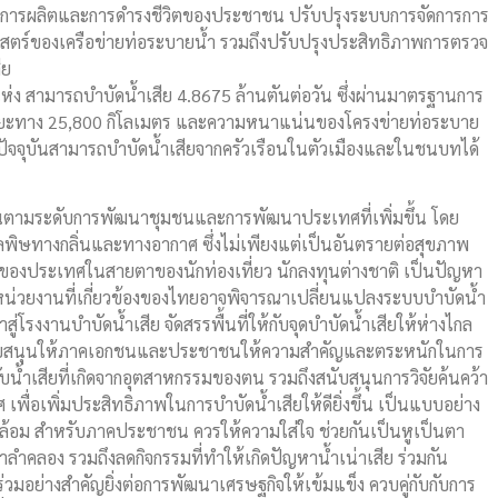
งต่อการผลิตและการดำรงชีวิตของประชาชน ปรับปรุงระบบการจัดการการ
ศาสตร์ของเครือข่ายท่อระบายน้ำ รวมถึงปรับปรุงประสิทธิภาพการตรวจ
ีย
 แห่ง สามารถบำบัดน้ำเสีย 4.8675 ล้านตันต่อวัน ซึ่งผ่านมาตรฐานการ
งระยะทาง 25,800 กิโลเมตร และความหนาแน่นของโครงข่ายท่อระบาย
ตร ปัจจุบันสามารถบำบัดน้ำเสียจากครัวเรือนในตัวเมืองและในชนบทได้
ึ้นตามระดับการพัฒนาชุมชนและการพัฒนาประเทศที่เพิ่มขึ้น โดย
มลพิษทางกลิ่นและทางอากาศ ซึ่งไม่เพียงแต่เป็นอันตรายต่อสุขภาพ
องประเทศในสายตาของนักท่องเที่ยว นักลงทุนต่างชาติ เป็นปัญหา
หน่วยงานที่เกี่ยวข้องของไทยอาจพิจารณาเปลี่ยนแปลงระบบบำบัดน้ำ
สู่โรงงานบำบัดน้ำเสีย จัดสรรพื้นที่ให้กับจุดบำบัดน้ำเสียให้ห่างไกล
จสนับสนุนให้ภาคเอกชนและประชาชนให้ความสำคัญและตระหนักในการ
บน้ำเสียที่เกิดจากอุตสาหกรรมของตน รวมถึงสนับสนุนการวิจัยค้นคว้า
ื่อเพิ่มประสิทธิภาพในการบำบัดน้ำเสียให้ดียิ่งขึ้น เป็นแบบอย่าง
แวดล้อม สำหรับภาคประชาชน ควรให้ความใส่ใจ ช่วยกันเป็นหูเป็นตา
ำลำคลอง รวมถึงลดกิจกรรมที่ทำให้เกิดปัญหาน้ำเน่าเสีย ร่วมกัน
ร่วมอย่างสำคัญยิ่งต่อการพัฒนาเศรษฐกิจให้เข้มแข็ง ควบคู่กับกับการ