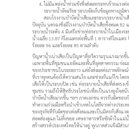
ไม่มีแหล่งน้ำท่วมขังซึ่งส่งผลกระทบร้ายแร
ระบายน้ำอัจฉริยะ ระบบจัดเก็บข้อมูลทางภูมิ
สอบโรงงานบำบัดน้ำเสียและระบบระบายน้ำเส
ปัจจุบัน นครฉงชิ่งมีโรงงานบำบัดน้ำเสียทั้งหมด 82
ระบายน้ำระดับ A มีเครือข่ายท่อระบายน้ำในเมือ
น้ำเฉลี่ย 13.87 กิโลเมตรต่อพื้นที่ 1 ตารางกิโลเม
ร้อยละ 96 และร้อยละ 85 ตามลำดับ
ปัญหาน้ำเน่าเสียเป็นปัญหาที่ทวีความรุนแรงมากข
เฉพาะพื้นที่ชุมชนแออัดและพื้นที่อุตสาหกรรม ก่อ
ของประชาชนในระยะยาว แต่ยังส่งผลต่อภาพลักษณ์ข
ที่เราทุกคนต้องให้ความสนใจ และช่วยกันแก้ไข โดย
เสียให้เป็นระบบปิด เช่น ท่อระบายน้ำเสียที่ส่งตรงเข้า
ชุมชน รวมถึงให้สิทธิประโยชน์เพื่อเป็นแรงจูงใ
บำบัดน้ำเสียมากขึ้น ฯลฯ ภาคเอกชน ควรรับผิดชอบกั
ทำความร่วมมือหรือนำเข้าเทคโนโลยีจากต่างประเทศ เพ
ของธุรกิจที่รับผิดชอบต่อสังคมและเป็นมิตรกับสิ่ง
สอดส่องดูแล ไม่ทิ้งขยะ เศษอาหารหรือซักผ้าในแม่น้
สร้างสรรค์ประเทศไทยให้น่าอยู่ ทุกภาคส่วนจึงมีส่วน