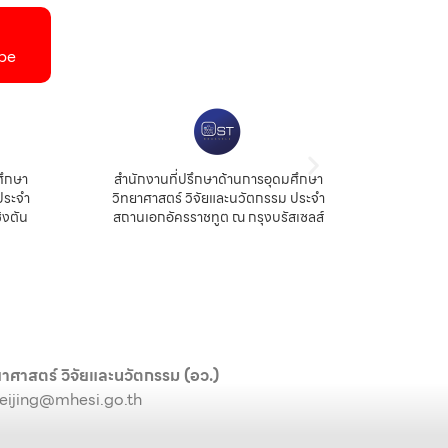
be
ศึกษา
สำนักงานที่ปรึกษาด้านการอุดมศึกษา
สำนัก
ประจำ
วิทยาศาสตร์ วิจัยและนวัตกรรม ประจำ
สถ
ิงตัน
สถานเอกอัครราชทูต ณ กรุงบรัสเซลส์
าศาสตร์ วิจัยและนวัตกรรม (อว.)
eijing@mhesi.go.th