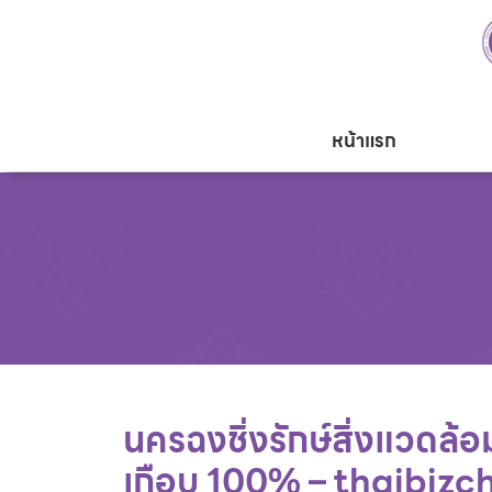
หน้าแรก
นครฉงชิ่งรักษ์สิ่งแวดล้อ
เกือบ 100% – thaibizc