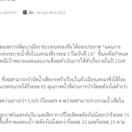
 กรุงปักกิ่ง
เมื่อ :
28 กุมภาพันธ์ 2022
เคหะและการพัฒนาเมือง-ชนบทนครฉงชิ่ง ได้ออกประกาศ “แผนการ
ายท่อระบายน้ำทิ้งในนครฉงชิ่ง ระยะ 5 ปีฉบับที่ 14” ชี้แจงข้อกำหนด
โดยมีเป้าหมายและแผนงานซึ่งจะดำเนินการให้สำเร็จภายในปี 2568
ัน ซึ่งจะสามารถบำบัดน้ำเสียจากครัวเรือนในตัวเมืองนครฉงชิ่งได้ร้อย
เขตชนบทได้ร้อยละ 85 คุณภาพน้ำที่ผ่านการบำบัดจะต้องไม่ต่ำกว่า
องความยาวกว่า 5,500 กิโลเมตร คาดว่าจะสามารถรวบรวมน้ำเสียใน
 ลูกบาศก์เมตรต่อวัน และอัตราการรีไซเคิลจะต้องไม่น้อยกว่าร้อยละ 15
พื้นที่ขาดแคลนน้ำ จะต้องไม่น้อยกว่าร้อยละ 20 และร้อยละ 25 ตาม