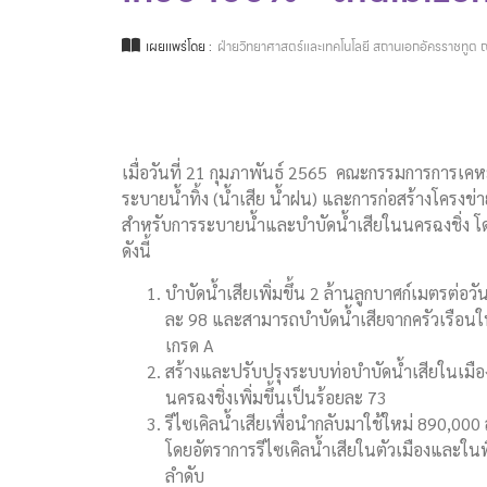
เผยแพร่โดย :
ฝ่ายวิทยาศาสตร์และเทคโนโลยี สถานเอกอัครราชทูต ณ
เมื่อวันที่ 21 กุมภาพันธ์ 2565 คณะกรรมการการ
ระบายน้ำทิ้ง (น้ำเสีย น้ำฝน) และการก่อสร้างโครงข่
สำหรับการระบายน้ำและบำบัดน้ำเสียในนครฉงชิ่ง 
ดังนี้
บำบัดน้ำเสียเพิ่มขึ้น 2 ล้านลูกบาศก์เมตรต่อว
ละ 98 และสามารถบำบัดน้ำเสียจากครัวเรือนใน
เกรด A
สร้างและปรับปรุงระบบท่อบำบัดน้ำเสียในเมื
นครฉงชิ่งเพิ่มขึ้นเป็นร้อยละ 73
รีไซเคิลน้ำเสียเพื่อนำกลับมาใช้ใหม่ 890,000
โดยอัตราการรีไซเคิลน้ำเสียในตัวเมืองและใน
ลำดับ