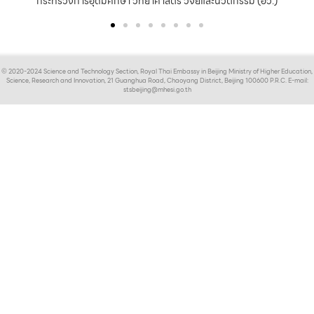
กระทรวงการอุดมศึกษา วิทยาศาสตร์ วิจัยและนวัตกรรม (อว.)
© 2020-2024 Science and Technology Section, Royal Thai Embassy in Beijing Ministry of Higher Education,
Science, Research and Innovation, 21 Guanghua Road, Chaoyang District, Beijing 100600 P.R.C. E-mail:
stsbeijing@mhesi.go.th