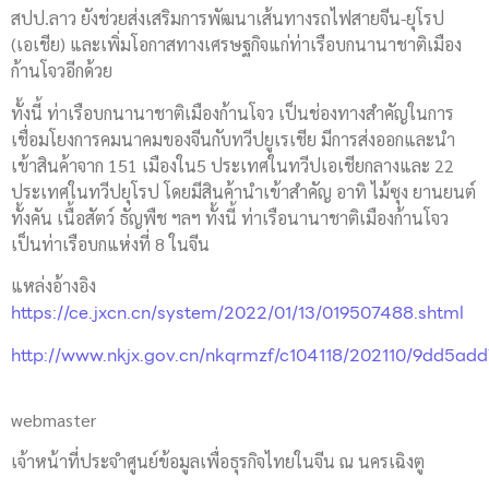
สปป.ลาว ยังช่วยส่งเสริมการพัฒนาเส้นทางรถไฟสายจีน-ยุโรป
(เอเชีย) และเพิ่มโอกาสทางเศรษฐกิจแก่ท่าเรือบกนานาชาติเมือง
ก้านโจวอีกด้วย
ทั้งนี้ ท่าเรือบกนานาชาติเมืองก้านโจว เป็นช่องทางสำคัญในการ
เชื่อมโยงการคมนาคมของจีนกับทวีปยูเรเชีย มีการส่งออกและนำ
เข้าสินค้าจาก 151 เมืองใน5 ประเทศในทวีปเอเชียกลางและ 22
ประเทศในทวีปยุโรป โดยมีสินค้านำเข้าสำคัญ อาทิ ไม้ซุง ยานยนต์
ทั้งคัน เนื้อสัตว์ ธัญพืช ฯลฯ ทั้งนี้ ท่าเรือนานาชาติเมืองก้านโจว
เป็นท่าเรือบกแห่งที่ 8 ในจีน
แหล่งอ้างอิง
https://ce.jxcn.cn/system/2022/01/13/019507488.shtml
http://www.nkjx.gov.cn/nkqrmzf/c104118/202110/9dd5a
webmaster
เจ้าหน้าที่ประจำศูนย์ข้อมูลเพื่อธุรกิจไทยในจีน ณ นครเฉิงตู