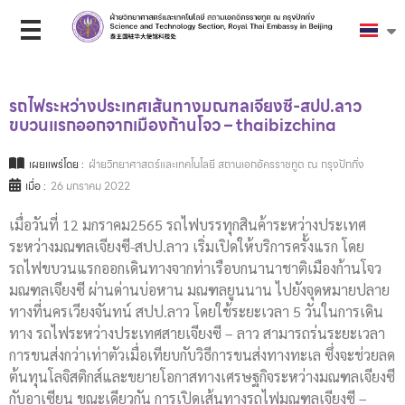
รถไฟระหว่างประเทศเส้นทางมณฑลเจียงซี-สปป.ลาว
ขบวนแรกออกจากเมืองก้านโจว – thaibizchina
เผยแพร่โดย :
ฝ่ายวิทยาศาสตร์และเทคโนโลยี สถานเอกอัครราชทูต ณ กรุงปักกิ่ง
เมื่อ :
26 มกราคม 2022
เมื่อวันที่ 12 มกราคม2565 รถไฟบรรทุกสินค้าระหว่างประเทศ
ระหว่างมณฑลเจียงซี-สปป.ลาว เริ่มเปิดให้บริการครั้งแรก โดย
รถไฟขบวนแรกออกเดินทางจากท่าเรือบกนานาชาติเมืองก้านโจว
มณฑลเจียงซี ผ่านด่านบ่อหาน มณฑลยูนนาน ไปยังจุดหมายปลาย
ทางที่นครเวียงจันทน์ สปป.ลาว โดยใช้ระยะเวลา 5 วันในการเดิน
ทาง รถไฟระหว่างประเทศสายเจียงซี – ลาว สามารถร่นระยะเวลา
การขนส่งกว่าเท่าตัวเมื่อเทียบกับวิธีการขนส่งทางทะเล ซึ่งจะช่วยลด
ต้นทุนโลจิสติกส์และขยายโอกาสทางเศรษฐกิจระหว่างมณฑลเจียงซี
กับอาเซียน ขณะเดียวกัน การเปิดเส้นทางรถไฟมณฑลเจียงซี –