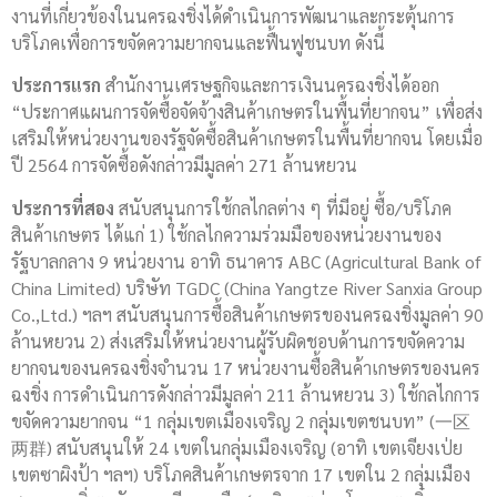
งานที่เกี่ยวข้องในนครฉงชิ่งได้ดำเนินการพัฒนาและกระตุ้นการ
บริโภคเพื่อการขจัดความยากจนและฟื้นฟูชนบท ดังนี้
ประการแรก
สำนักงานเศรษฐกิจและการเงินนครฉงชิ่งได้ออก
“ประกาศแผนการจัดซื้อจัดจ้างสินค้าเกษตรในพื้นที่ยากจน” เพื่อส่ง
เสริมให้หน่วยงานของรัฐจัดซื้อสินค้าเกษตรในพื้นที่ยากจน โดยเมื่อ
ปี 2564 การจัดซื้อดังกล่าวมีมูลค่า 271 ล้านหยวน
ประการที่สอง
สนับสนุนการใช้กลไกลต่าง ๆ ที่มีอยู่ ซื้อ/บริโภค
สินค้าเกษตร ได้แก่ 1) ใช้กลไกความร่วมมือของหน่วยงานของ
รัฐบาลกลาง 9 หน่วยงาน อาทิ ธนาคาร ABC (Agricultural Bank of
China Limited) บริษัท TGDC (China Yangtze River Sanxia Group
Co.,Ltd.) ฯลฯ สนับสนุนการซื้อสินค้าเกษตรของนครฉงชิ่งมูลค่า 90
ล้านหยวน 2) ส่งเสริมให้หน่วยงานผู้รับผิดชอบด้านการขจัดความ
ยากจนของนครฉงชิ่งจำนวน 17 หน่วยงานซื้อสินค้าเกษตรของนคร
ฉงชิ่ง การดำเนินการดังกล่าวมีมูลค่า 211 ล้านหยวน 3) ใช้กลไกการ
ขจัดความยากจน “1 กลุ่มเขตเมืองเจริญ 2 กลุ่มเขตชนบท” (一区
两群) สนับสนุนให้ 24 เขตในกลุ่มเมืองเจริญ (อาทิ เขตเจียงเป่ย
เขตซาผิงป้า ฯลฯ) บริโภคสินค้าเกษตรจาก 17 เขตใน 2 กลุ่มเมือง