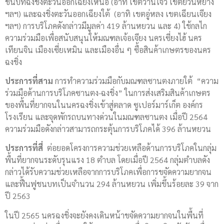
ชนบทฉงชิ่งตะวันออกเฉียงเหนือ (อาทิ เขตว่านโจว เขตยวิ๋นหยาง
ฯลฯ) และฉงชิ่งตะวันออกเฉียงใต้ (อาทิ เขตอู่หลง เขตเฉียนเจียง
ฯลฯ) การบริโภคดังกล่าวมีมูลค่า 419 ล้านหยวน และ 4) ใช้กลไก
ความร่วมมือเพื่อสนับสนุนให้มณฑลเจ้อเจียง นครเซี่ยงไฮ้ นคร
เทียนจิน เมืองเซี่ยเหมิน และเมืองอื่น ๆ ซื้อสินค้าเกษตรของนคร
ฉงชิ่ง
ประการที่สาม
การทำความร่วมมือกับมณฑลซานตงภายใต้ “ความ
ร่วมมือด้านการบริโภคซานตง-ฉงชิ่ง” ในการส่งเสริมสินค้าเกษตร
ของพื้นที่ยากจนในนครฉงชิ่งเข้าสู่ตลาด ซูเปอร์มาร์เก็ต องค์กร
โรงเรียน และจุดพักรถบนทางด่วนในมณฑลซานตง เมื่อปี 2564
ความร่วมมือดังกล่าวสามารถกระตุ้นการบริโภคได้ 396 ล้านหยวน
ประการที่สี่
ต่อยอดโครงการความช่วยเหลือด้านการบริโภคในกลุ่ม
พื้นที่ยากจนระดับรุนแรง 18 ตำบล โดยเมื่อปี 2564 กลุ่มตำบลดัง
กล่าวได้รับความช่วยเหลือจากการบริโภคเพื่อการขจัดความยากจน
และฟื้นฟูชนบทเป็นจำนวน 294 ล้านหยวน เพิ่มขึ้นร้อยละ 39 จาก
ปี 2563
ในปี 2565 นครฉงชิ่งจะยังคงเดินหน้าขจัดความยากจนในพื้นที่