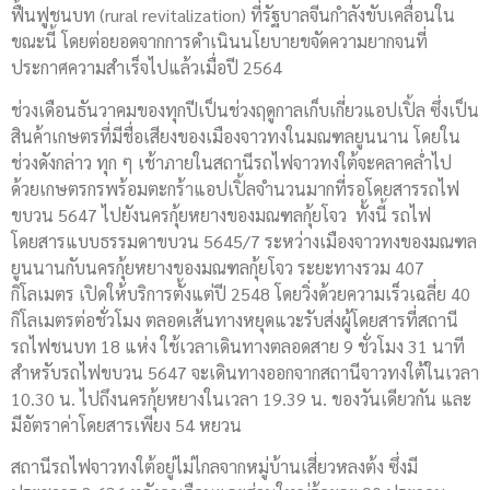
ฟื้นฟูชนบท (rural revitalization) ที่รัฐบาลจีนกำลังขับเคลื่อนใน
ขณะนี้ โดยต่อยอดจากการดำเนินนโยบายขจัดความยากจนที่
ประกาศความสำเร็จไปแล้วเมื่อปี 2564
ช่วงเดือนธันวาคมของทุกปีเป็นช่วงฤดูกาลเก็บเกี่ยวแอปเปิ้ล ซึ่งเป็น
สินค้าเกษตรที่มีชื่อเสียงของเมืองจาวทงในมณฑลยูนนาน โดยใน
ช่วงดังกล่าว ทุก ๆ เช้าภายในสถานีรถไฟจาวทงใต้จะคลาคล่ำไป
ด้วยเกษตรกรพร้อมตะกร้าแอปเปิ้ลจำนวนมากที่รอโดยสารรถไฟ
ขบวน 5647 ไปยังนครกุ้ยหยางของมณฑลกุ้ยโจว ทั้งนี้ รถไฟ
โดยสารแบบธรรมดาขบวน 5645/7 ระหว่างเมืองจาวทงของมณฑล
ยูนนานกับนครกุ้ยหยางของมณฑลกุ้ยโจว ระยะทางรวม 407
กิโลเมตร เปิดให้บริการตั้งแต่ปี 2548 โดยวิ่งด้วยความเร็วเฉลี่ย 40
กิโลเมตรต่อชั่วโมง ตลอดเส้นทางหยุดแวะรับส่งผู้โดยสารที่สถานี
รถไฟชนบท 18 แห่ง ใช้เวลาเดินทางตลอดสาย 9 ชั่วโมง 31 นาที
สำหรับรถไฟขบวน 5647 จะเดินทางออกจากสถานีจาวทงใต้ในเวลา
10.30 น. ไปถึงนครกุ้ยหยางในเวลา 19.39 น. ของวันเดียวกัน และ
มีอัตราค่าโดยสารเพียง 54 หยวน
สถานีรถไฟจาวทงใต้อยู่ไม่ไกลจากหมู่บ้านเสี่ยวหลงต้ง ซึ่งมี