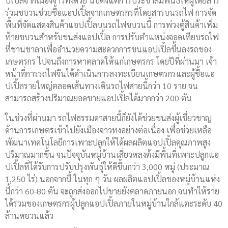
ปเปิ้ลจากเมืองจาวทงด้วย นับตั้งแต่การประชาสัมพันธ์ให้ผู้โดยสาร
ร่วมขบวนช่วยซื้อแอปเปิ้ลจากเกษตรกรที่โดยสารบนรถไฟ การจัด
พื้นที่จัดแสดงสินค้าแอปเปิ้ลบนรถไฟขบวนนี้ การพ่วงตู้สินค้าเพิ่ม
ท้ายขบวนสำหรับขนส่งแอปเปิ้ล การปรับตำแหน่งจอดเทียบรถไฟ
ที่ชานชาลาเพื่ออำนวยความสะดวกการขนแอปเปิ้ลขึ้นลงรถของ
เกษตรกร ไปจนถึงการหาตลาดให้แก่เกษตรกร โดยปีที่ผ่านมา เจ้า
หน้าที่การรถไฟจีนได้ดำเนินการลงทะเบียนเกษตรกรและผู้ซื้อแอ
ปเปิ้ลรายใหญ่ตลอดเส้นทางเดินรถไฟสายนี้กว่า 10 ราย จน
สามารถสร้างปริมาณยอดขายแอปเปิ้ลได้มากกว่า 200 ตัน
ในช่วงที่ผ่านมา รถไฟธรรมดาสายนี้ก็ยังได้ช่วยขนส่งผู้เชี่ยวชาญ
ด้านการเกษตรเข้าไปยังเมืองจาวทงอย่างต่อเนื่อง เพื่อช่วยเหลือ
พัฒนาเทคโนโลยีการเพาะปลูกให้ได้ผลผลิตแอปเปิ้ลคุณภาพสูง
ปริมาณมากขึ้น จนปัจจุบันหมู่บ้านเสี่ยวหลงต้งมีพื้นที่เพาะปลูกแอ
ปเปิ้ลที่ได้รับการปรับปรุงพันธุ์ให้ดีขึ้นกว่า 3,000 หมู่ (ประมาณ
1,250 ไร่) นอกจากนี้ ในทุก ๆ วัน ผลผลิตแอปเปิ้ลของหมู่บ้านแห่ง
นี้กว่า 60-80 ตัน จะถูกส่งออกไปขายยังตลาดภายนอก จนทำให้ราย
ได้รวมของเกษตรกรผู้ปลูกแอปเปิ้ลภายในหมู่บ้านใกล้แตะระดับ 40
ล้านหยวนแล้ว