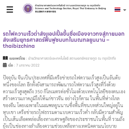
รถไฟความเร็วต่ำส่งแอปเปิ้ลขึ้นชื่อเมืองจาวทงสู่ภายนอก
ส่งเสริมยุทธศาสตร์ฟื้นฟูชนบทในมณฑลยูนนาน –
thaibizchina
เผยแพร่โดย :
ฝ่ายวิทยาศาสตร์และเทคโนโลยี สถานเอกอัครราชทูต ณ กรุงปักกิ่ง
เมื่อ :
7 มกราคม 2022
ปัจจุบัน จีนเป็นประเทศที่มีเครือข่ายรถไฟความเร็วสูงเป็นอันดับ
หนึ่งของโลก อีกทั้งยังสามารถพัฒนารถไฟความเร็วสูงที่วิ่งด้วย
ความเร็วสูงสุดถึง 350 กิโลเมตรต่อชั่วโมงด้วยเทคโนโลยีของตนเอง
สร้างความภาคภูมิใจให้แก่ชาวจีน อย่างไรก็ตาม ในพื้นที่ห่างไกล
ของจีน โดยเฉพาะในมณฑลยูนนานซึ่งพื้นที่ชนบทส่วนใหญ่อยู่ใน
หุบเขา เครือข่ายรถไฟธรรมดาแบบความเร็วต่ำ กลับมีความสำคัญ
เป็นเส้นเลือดหล่อเลี้ยงทางเศรษฐกิจของประชาชนในพื้นที่ รวมถึง
ยังเป็นช่องทางลำเลียงความช่วยเหลือทางเทคนิคตามนโยบาย