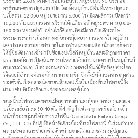
ประชากร 2,636 หลังคาเรือนและส่วนใหญ่ร้อยละ 90 ประกอบ
อาชีพเกษตรกรปลูกแอปเปิ้ล โดยทั้งหมู่บ้านมีพื้นที่เพาะปลูกแอ
ปเปิ้ลรวม 12,000 หมู่ (ประมาณ 5,000 ไร่) มีผลผลิตรวมปีละกว่า
18,000 ตัน และเกษตรกรมีรายได้เฉลี่ยต่อหัวอยู่ระหว่าง 40,000-
180,000 หยวนต่อปี อย่างไรก็ดี ก่อนที่จะมีการเปิดเดินรถไฟ
ธรรมดาระหว่างเมืองจาวทงกับนครกุ้ยหยาง เกษตรกรในหมู่บ้าน
เคยประสบความยากลำบากในการจำหน่ายผลผลิต เนื่องจากต้องรอ
ให้ผู้ซื้อเดินทางเข้ามารับซื้อแอปเปิ้ลถึงหมู่บ้านและมักถูกกดราคา
แต่ภายหลังการเปิดเส้นทางรถไฟสายดังกล่าว เกษตรกรในหมู่บ้านก็
สามารถนำแอปเปิ้ลของตนออกไปขายตรงให้แก่ผู้ซื้อที่อยู่ห่างไกล
ได้และมีอำนาจต่อรองด้านราคามากขึ้น อีกทั้งยังมีเกษตรกรบางส่วน
รวมตัวกันเปิดตลาดนัดขายปลีกแอปเปิ้ลในเมืองที่รถไฟสายนี้วิ่ง
ผ่าน เช่น ที่เมืองลิ่วผานสุ่ยของมณฑลกุ้ยโจว
ขณะนี้รถไฟธรรมดาสายเมืองจาวทงกับนครกุ้ยหยางช่วยขนส่งแอ
ปเปิ้ลเฉลี่ยวันละ 30-40 ตัน ที่สำคัญ ในช่วงฤดูกาลเก็บเกี่ยว เจ้า
หน้าที่ของกลุ่มบริษัทการรถไฟจีน (China State Railway Group
Co., Ltd.: CR) ที่ปฏิบัติหน้าที่เกี่ยวข้องกับรถไฟสายนี้ ยังร่วมอำนวย
ความสะดวกและช่วยเหลือจำหน่ายผลผลิตแก่เกษตรกรผู้ปลูกแอ