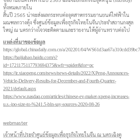
ทั้งหมดภายใน
สิ้นปี 2565 น่าจะส่งผลกระทบต่ออุตสาหกรรมยานยนต์ไฟฟ้าใน
มณฑลกวางตุ้ง ซึ่งศูนย์ข้อมูลเพื่อธุรกิจไทยในจีนประจำสถานกงสุล
ใหญ่ ณ นครกว่างโจวจะติดตามและรายงานให้ผู้อ่านทราบต่อไป
แหล่งที่มาของข้อมูล
https://global.chinadaily.com.cn/a/202201/04/WS61d3aa67a310cdd39bc7
https://baijiahao.baidu.com/s?
id=
1721175117793694375
&wfr=spider&for=pc
https://ir.xiaopeng.com/news/news-details/2022/XPeng-Announces-
Vehicle-Delivery-Results-for-December-and-Fourth-Quarter-
2021/default.aspx
https://www.nasdaq.com/articles/chinese-ev-maker-xpeng-increases-
u.s.-ipo-size-to-%241.5-bln-say-sources-2020-08-26
webmaster
เจ้าหน้าที่ประจำศูนย์ข้อมูลเพื่อธุรกิจไทยในจีน ณ นครเฉิงตู