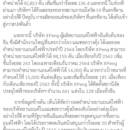
จำหน่ายได้ 92,823 คัน เพิ่มขึ้นกว่าร้อยละ 236.4 นอกจากนี้ ในช่วงที่
ผ่านมา บริษัทฯ ได้รับผลกระทบจากสถานการณ์โควิด
-19
ที่นครซีอาน
อย่างไรก็ดี ปัจจุบัน การผลิตรถยนต์ของบริษัทฯ ที่นครซีอาน ได้กลับเข้า
สู่ภาวะปกติแล้ว
นอกจากนี้ บริษัท
XPeng
ผู้ผลิตยานยนต์ไฟฟ้าอันดับต้นของ
จีน ซึ่งมีสำนักงานใหญ่ที่นครกว่างโจว มณฑลกวางตุ้ง ได้เผยยอด
จำหน่ายยานยนต์ไฟฟ้าประจำปี 2564 โดยบริษัท
XPeng
สามารถ
จำหน่ายยานยนต์ไฟฟ้าได้
98,155
คัน เมื่อเทียบกับปี 2563 เพิ่ม
ขึ้นร้อยละ 263 โดยเฉพาะเดือนธันวาคม 2564 บริษัท
XPeng
สามารถจำหน่ายยานยนต์ไฟฟ้าได้ 16,000 คัน มากกว่าเป้าหมายที่
กำหนดไว้ที่ 15,000 คันต่อเดือน และเพิ่มขึ้นร้อยละ 181 เมื่อเทียบ
กับเดือนเดียวของปี 2563 ทั้งนี้ บริษัท
XPeng
ได้ติดตั้งสถานีอัด
ประจุไฟฟ้าของบริษัทฯ จำนวน
661
แห่งใน
228
เมืองทั่วจีน
จากข้อมูลข้างต้น เห็นได้ชัดว่า ยอดจำหน่ายยานยนต์ไฟฟ้า
ของบริษัทยานยนต์ในมณฑลกวางตุ้งยังคงเติบโตอย่างต่อเนื่อง
อย่างไรก็ดี ตามที่รัฐบาลจีนมีแผนที่จะลดการอุดหนุนการซื้อยาน
ยนต์ไฟฟ้า โดยได้ประกาศลดเงินสนับสนุนกว่าร้อยละ 30 สำหรับผู้
ซื้อยานยนต์ไฟฟ้าในปี 2565 และจะยกเลิกเงินอุดหนุน (
subsidy
)