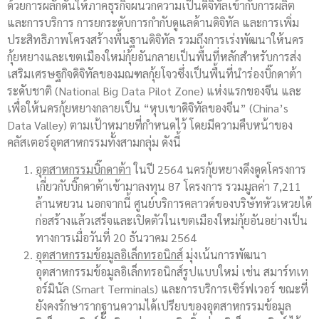
ด้วยการผลักดันให้ภาคธุรกิจผนวกความเป็นดิจิทัลเข้ากับการผลิต
และการบริการ การยกระดับการกำกับดูแลด้านดิจิทัล และการเพิ่ม
ประสิทธิภาพโครงสร้างพื้นฐานดิจิทัล รวมถึงการเร่งพัฒนาให้นคร
กุ้ยหยางและเขตเมืองใหม่กุ้ยอันกลายเป็นพื้นที่หลักสำหรับการส่ง
เสริมเศรษฐกิจดิจิทัลของมณฑลกุ้ยโจวซึ่งเป็นพื้นที่นำร่องบิ๊กดาต้า
ระดับชาติ (National Big Data Pilot Zone) แห่งแรกของจีน และ
เพื่อให้นครกุ้ยหยางกลายเป็น “หุบเขาดิจิทัลของจีน” (China’s
Data Valley) ตามเป้าหมายที่กำหนดไว้ โดยมีความคืบหน้าของ
คลัสเตอร์อุตสาหกรรมทั้งสามกลุ่ม ดังนี้
อุตสาหกรรมบิ๊กดาต้า
ในปี 2564 นครกุ้ยหยางดึงดูดโครงการ
เกี่ยวกับบิ๊กดาต้าเข้ามาลงทุน 87 โครงการ รวมมูลค่า 7,211
ล้านหยวน นอกจากนี้ ศูนย์บริการคลาวด์ของบริษัทหัวเหวยได้
ก่อสร้างแล้วเสร็จและเปิดตัวในเขตเมืองใหม่กุ้ยอันอย่างเป็น
ทางการเมื่อวันที่ 20 ธันวาคม 2564
อุตสาหกรรมข้อมูลอิเล็กทรอนิกส์
มุ่งเน้นการพัฒนา
อุตสาหกรรมข้อมูลอิเล็กทรอนิกส์รูปแบบใหม่ เช่น สมาร์ทเท
อร์มินัล (Smart Terminals) และการบริการเซิร์ฟเวอร์ ขณะที่
ยังคงรักษารากฐานความได้เปรียบของอุตสาหกรรมข้อมูล