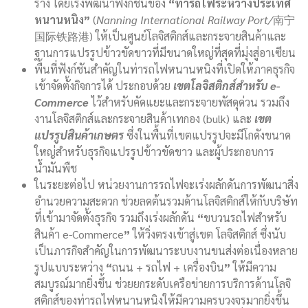
ราง โดยเร่งพัฒนาฟังก์ชันของ
“ท่ารถไฟระหว่างประเทศ
หนานหนิง”
(
Nanning
International Railway Port/
南宁
国际铁路港) ให้เป็นศูนย์โลจิสติกส์และกระจายสินค้าและ
ฐานการแปรรูปข้าวขัดขาวที่มีขนาดใหญ่ที่สุดที่มุ่งสู่อาเซียน
พื้นที่ฟังก์ชันสำคัญในท่ารถไฟหนานหนิงที่เปิดให้ภาคธุรกิจ
เข้าจัดตั้งกิจการได้ ประกอบด้วย
เขตโลจิสติกส์สำหรับ
e-
Commerce
ไว้สำหรับคัดแยะและกระจายพัสดุด่วน รวมถึง
งานโลจิสติกส์และกระจายสินค้าเทกอง (bulk) และ
เขต
แปรรูปสินค้าเกษตร
ซึ่งในพื้นที่เขตแปรรูปจะมีโกดังขนาด
ใหญ่สำหรับธุรกิจแปรรูปข้าวขัดขาว และผู้ประกอบการ
น้ำมันพืช
ในระยะต่อไป หน่วยงานการรถไฟจะเร่งผลักดันการพัฒนาสิ่ง
อำนวยความสะดวก ช่วยลดต้นรวมด้านโลจิสติกส์ให้กับบริษัท
ที่เข้ามาจัดตั้งธุรกิจ รวมถึงเร่งผลักดัน
“
ขบวนรถไฟสำหรับ
สินค้า e-Commerce
”
ให้วิ่งตรงเข้าสู่เขต โลจิสติกส์ ซึ่งนับ
เป็นภารกิจสำคัญในการพัฒนาระบบงานขนส่งต่อเนื่องหลาย
รูปแบบระหว่าง
“
ถนน + รถไฟ + เครื่องบิน
”
ให้มีความ
สมบูรณ์มากยิ่งขึ้น ช่วยยกระดับเครือข่ายการบริการด้านโลจิ
สติกส์ของท่ารถไฟหนานหนิงให้มีความครบวงจรมากยิ่งขึ้น