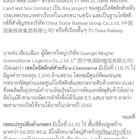
แห่งภาคตะวันตก
”
หรือที่เรียกสั้นๆ ว่า NWLSC (New Western
Land and Sea Corridor) เป็น Key project ของศูนย์โลจิสติกส์ระดับ
ประเทศประเภทท่าเรือบกในนครหนานหนิง และเป็นฐานโลจิสติ
กส์ที่สำคัญของบริษัท China State Railway Group Co.,Ltd. (中国
国家铁路集团有限公司) หรือที่เรียกสั้นๆ ว่า China Railway
นายซ่ง เจียนเฉียง ผู้จัดการใหญ่บริษัท Guangxi Ningtie
International Logistics Co.,Ltd. (广西宁铁国际物流有限公司)
เปิดเผยว่า
เขตโลจิสติกส์สำหรับ
e-Commerce
มีเนื้อที่ 118.75 ไร่
มีมูลค่าการลงทุน 1,000 ล้านหยวน โดยจะมีศูนย์คัดแยะและ
กระจายพัสดุด่วนและศูนย์โลจิสติกส์และกระจายสินค้าเทกอง (bulk)
ซึ่งจะติดตั้งอุปกรณ์ทำงานอัจฉริยะในการคัดแยกพัสดุสินค้าได้อย่าง
อัตโนมัติ สามารถจัดการคำสั่งซื้อได้วันละ 8.5 แสนรายการ คาดว่า
จะสามารถเปิดใช้งานได้ภายในปลายปี 2565
ขณะที่
เขตแปรรูปสินค้าเกษตร
มีเนื้อที่ 62.91 ไร่ พื้นที่สิ่งปลูกสร้าง
มากกว่า 50,000 ตร.ม. มีโกดังขนาดใหญ่สำหรับ
ธุรกิจแปรรูปข้าว