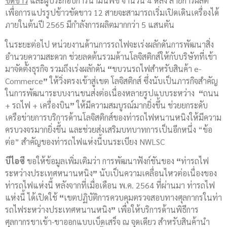
ขัดขาว
และผู้ประกอบการน้ำมันพืช จำนวน 4 หลัง สายการผลิต
เพื่อการแปรรูปข้าวขัดขาว 12 สายจะสามารถเริ่มเปิดเดินเครื่องได้
ภายในต้นปี 2565 มีกำลังการผลิตมากกว่า 5 แสนตัน
ในระยะต่อไป หน่วยงานด้านการรถไฟจะเร่งผลักดันการพัฒนาสิ่ง
อำนวยความสะดวก ช่วยลดต้นรวมด้านโลจิสติกส์ให้กับบริษัทที่เข้า
มาจัดตั้งธุรกิจ รวมถึงเร่งผลักดัน
“
ขบวนรถไฟสำหรับสินค้า e-
Commerce
”
ให้วิ่งตรงเข้าสู่เขต โลจิสติกส์ ซึ่งนับเป็นภารกิจสำคัญ
ในการพัฒนาระบบงานขนส่งต่อเนื่องหลายรูปแบบระหว่าง
“
ถนน
+ รถไฟ + เครื่องบิน
”
ให้มีความสมบูรณ์มากยิ่งขึ้น ช่วยยกระดับ
เครือข่ายการบริการด้านโลจิสติกส์ของท่ารถไฟหนานหนิงให้มีความ
ครบวงจรมากยิ่งขึ้น และช่วยส่งเสริมบทบาทการเป็นอีกหนึ่ง “ข้อ
ต่อ” สำคัญของท่ารถไฟแห่งนี้บนระเบียง NWLSC
บีไอซี
ขอให้ข้อมูลเพิ่มเติมว่า การพัฒนาฟังก์ชันของ
“
ท่ารถไฟ
ระหว่างประเทศหนานหนิง
”
นับเป็นความเคลื่อนไหวต่อเนื่องของ
ท่ารถไฟแห่งนี้ หลังจากที่เมื่อเดือน พ.ค. 2564 ที่ผ่านมา ท่ารถไฟ
แห่งนี้ ได้เปิดใช้
“
เขตปฏิบัติการควบคุมตรวจสอบทางศุลกากรในท่า
รถไฟระหว่างประเทศหนานหนิง
”
เพื่อให้บริการด้านพิธีการ
ศุลกากรขาเข้า-ขาออกแบบเบ็ดเสร็จ ณ จุดเดียว สำหรับสินค้านำ