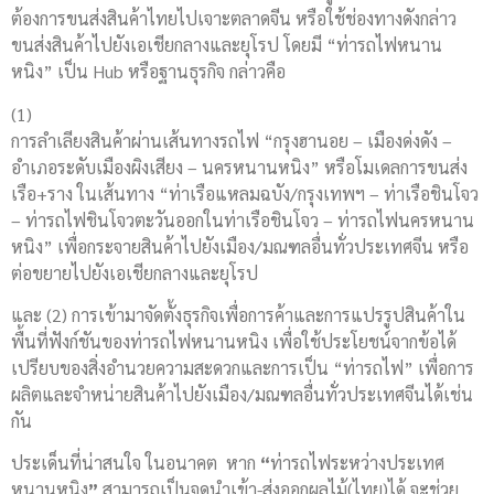
ต้องการขนส่งสินค้าไทยไปเจาะตลาดจีน หรือใช้ช่องทางดังกล่าว
ขนส่งสินค้าไปยังเอเชียกลางและยุโรป โดยมี “ท่ารถไฟหนาน
หนิง” เป็น Hub หรือฐานธุรกิจ กล่าวคือ
(1)
การลำเลียงสินค้าผ่านเส้นทางรถไฟ “กรุงฮานอย – เมืองด่งดัง –
อำเภอระดับเมืองผิงเสียง – นครหนานหนิง” หรือโมเดลการขนส่ง
เรือ+ราง ในเส้นทาง “ท่าเรือแหลมฉบัง/กรุงเทพฯ – ท่าเรือชินโจว
– ท่ารถไฟชินโจวตะวันออกในท่าเรือชินโจว – ท่ารถไฟนครหนาน
หนิง” เพื่อกระจายสินค้าไปยังเมือง/มณฑลอื่นทั่วประเทศจีน หรือ
ต่อขยายไปยังเอเชียกลางและยุโรป
และ (2) การเข้ามาจัดตั้งธุรกิจเพื่อการค้าและการแปรรูปสินค้าใน
พื้นที่ฟังก์ชันของท่ารถไฟหนานหนิง เพื่อใช้ประโยชน์จากข้อได้
เปรียบของสิ่งอำนวยความสะดวกและการเป็น “ท่ารถไฟ” เพื่อการ
ผลิตและจำหน่ายสินค้าไปยังเมือง/มณฑลอื่นทั่วประเทศจีนได้เช่น
กัน
ประเด็นที่น่าสนใจ ในอนาคต หาก
“
ท่ารถไฟระหว่างประเทศ
หนานหนิง
”
สามารถเป็นจุดนำเข้า-ส่งออกผลไม้(ไทย)ได้ จ
ะ
ช่วย