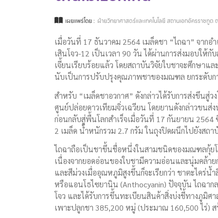
เผยแพร่โดย :
ฝ่ายวิทยาศาสตร์และเทคโนโลยี สถานเอกอัครราชทูต ณ
เมื่อวันที่ 17 ธันวาคม 2564 เมล็ดชา “ไถฉา” จากอ
เสินโจว-12 เป็นเวลา 90 วัน ได้ผ่านการส่งมอบให้
เจี้ยนเรียบร้อยแล้ว โดยสถาบันวิจัยใบชาจะศึกษาและพ
นับเป็นการปรับปรุงคุณภาพชาของมณฑล ยกระดับกา
สำหรับ “เมล็ดชาอวกาศ” ดังกล่าวได้รับการส่งขึนสู่
ศูนย์ปล่อยดาวเทียมจิ่วเฉวียน โดยยานดังกล่าวขนส่
ก่อนกลับสู่พื้นโลกสำเร็จเมื่อวันที่ 17 กันยายน 2564
2 เมล็ด น้ำหนักรวม 2.7 กรัม ในถุงปิดผนึกไปยังสถาบ
ไถฉาถือเป็นชาขึ้นชื่อหนึ่งในสามชนิดของมณฑลกุ้ยโจ
เนื่องจากยอดอ่อนของใบชามีความอ่อนและนุ่มคล้ายก
และสีม่วงเมื่ออุณหภูมิสูงขึ้นก็จะเรียกว่า ชาตะไคร่น
หรือแอนโธไซยานิน (Anthocyanin) ปัจจุบัน ไถฉากลา
โจว และได้รับการขึ้นทะเบียนสินค้าสิ่งบ่งชี้ทางภูมิ
เพาะปลูกชา 385,200 หมู่ (ประมาณ 160,500 ไร่) ส