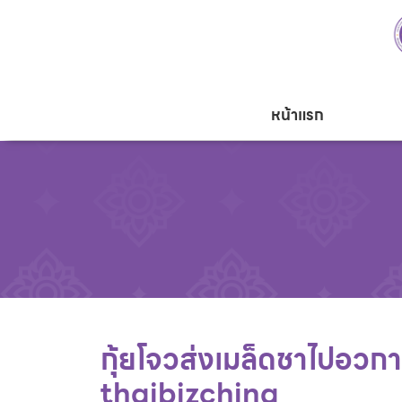
หน้าแรก
กุ้ยโจวส่งเมล็ดชาไปอวกา
thaibizchina