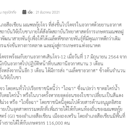
 กรุงปักกิ่ง
เมื่อ :
21 ธันวาคม 2021
ำเภอสือเชียน มณฑลกุ้ยโจว ที่ส่งขึ้นไปโคจรในอวกาศด้วยยานอวกาศ
กับสถาบันวิจัยใบชาภายใต้สังกัดสถาบันวิทยาศาสตร์การเกษตรมณฑลฝู
ัฒนาสายพันธุ์เพื่อให้ได้เมล็ดพืชกลายพันธุ์ที่มีคุณภาพดีกว่าเดิม
รแข่งขันทางการตลาด และมุ่งสู่การเกษตรแห่งอนาคต
วงโคจรพร้อมกับยานอวกาศเสินโจว-12 เมื่อวันที่ 17 มิถุนายน 2564 จาก
งนักบินอวกาศไปปฏิบัติหน้าที่บนสถานีอวกาศนาน 3 เดือน
 ซึ่งหลังจากนั้นอีก 3 เดือน ได้มีการส่ง “เมล็ดชาอวกาศ” ข้างต้นจำนวน
ันวิจัยใบชา
ว โดยคนทั่วไปเรียกชาชนิดนี้ว่า “ไถฉา” ซึ่งแปลว่า ชาตะไคร่น้ำ
ับตะไคร่น้ำ หรือในบางครั้งหากยอดอ่อนของใบชาเปลี่ยนเป็นสีแดง
้ำสีม่วง หรือ “ไถจื่อฉา” โดยชาชนิดนี้อุดมไปด้วยสารต้านอนุมูลอิสระ
ยเป็นอุตสาหกรรมหลักที่เพิ่มรายได้ให้กับคนท้องถิ่นของมณฑลกุ้ย
ศาสตร์ (GI) ของอำเภอสือเชียน เมืองถงเหริน โดยอำเภอสือเชียนมีพื้นที่
ร้างรายได้ให้กับเกษตรกร 116,000 คน