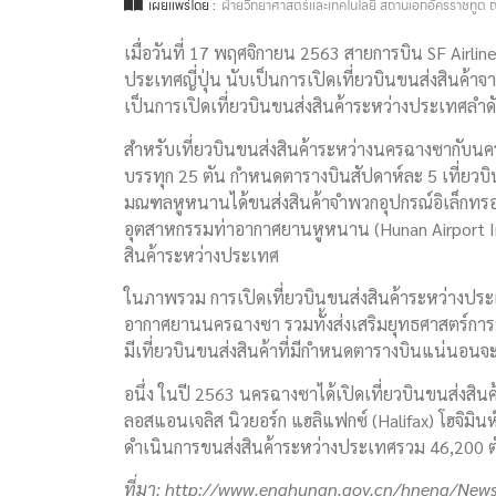
เผยแพร่โดย :
ฝ่ายวิทยาศาสตร์และเทคโนโลยี สถานเอกอัครราชทูต ณ
เมื่อวันที่ 17 พฤศจิกายน 2563 สายการบิน SF Airli
ประเทศญี่ปุ่น นับเป็นการเปิดเที่ยวบินขนส่งสินค้า
เป็นการเปิดเที่ยวบินขนส่งสินค้าระหว่างประเทศลำดั
สำหรับเที่ยวบินขนส่งสินค้าระหว่างนครฉางซากับนค
บรรทุก 25 ตัน กำหนดตารางบินสัปดาห์ละ 5 เที่ยวบ
มณฑลหูหนานได้ขนส่งสินค้าจำพวกอุปกรณ์อิเล็กทรอนิกส์
อุตสาหกรรมท่าอากาศยานหูหนาน (Hunan Airport Ind
สินค้าระหว่างประเทศ
ในภาพรวม การเปิดเที่ยวบินขนส่งสินค้าระหว่างประ
อากาศยานนครฉางซา รวมทั้งส่งเสริมยุทธศาสตร์ก
มีเที่ยวบินขนส่งสินค้าที่มีกำหนดตารางบินแน่นอน
อนึ่ง ในปี 2563 นครฉางซาได้เปิดเที่ยวบินขนส่งสิน
ลอสแอนเจลิส นิวยอร์ก แฮลิแฟกซ์ (Halifax) โฮจิมิ
ดำเนินการขนส่งสินค้าระหว่างประเทศรวม 46,200 ตัน
ที่มา
:
http://www.enghunan.gov.cn/hneng/New