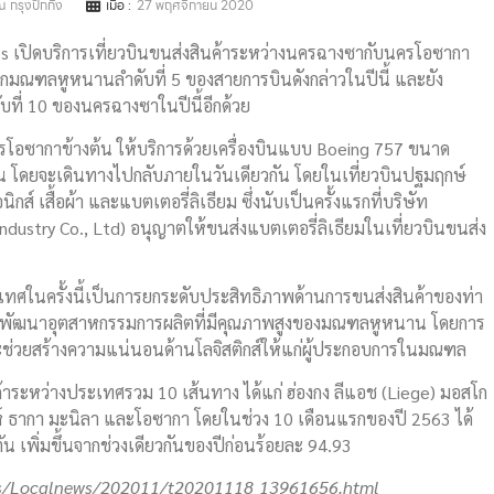
 กรุงปักกิ่ง
เมื่อ :
27 พฤศจิกายน 2020
nes เปิดบริการเที่ยวบินขนส่งสินค้าระหว่างนครฉางซากับนครโอซากา
จากมณฑลหูหนานลำดับที่ 5 ของสายการบินดังกล่าวในปีนี้ และยัง
บที่ 10 ของนครฉางซาในปีนี้อีกด้วย
รโอซากาข้างต้น ให้บริการด้วยเครื่องบินแบบ Boeing 757 ขนาด
ิน โดยจะเดินทางไปกลับภายในวันเดียวกัน โดยในเที่ยวบินปฐมฤกษ์
 เสื้อผ้า และแบตเตอรี่ลิเธียม ซึ่งนับเป็นครั้งแรกที่บริษัท
ustry Co., Ltd) อนุญาตให้ขนส่งแบตเตอรี่ลิเธียมในเที่ยวบินขนส่ง
เทศในครั้งนี้เป็นการยกระดับประสิทธิภาพด้านการขนส่งสินค้าของท่า
ารพัฒนาอุตสาหกรรมการผลิตที่มีคุณภาพสูงของมณฑลหูหนาน โดยการ
จะช่วยสร้างความแน่นอนด้านโลจิสติกส์ให้แก่ผู้ประกอบการในมณฑล
ค้าระหว่างประเทศรวม 10 เส้นทาง ได้แก่ ฮ่องกง ลีแอช (Liege) มอสโก
นห์ ธากา มะนิลา และโอซากา โดยในช่วง 10 เดือนแรกของปี 2563 ได้
 เพิ่มขึ้นจากช่วงเดียวกันของปีก่อนร้อยละ 94.93
s/Localnews/202011/t20201118_13961656.html