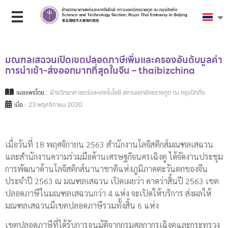
มณฑลเสฉวนเปิดเขตปลอดภาษีเพิ่มและครองอันดับมูลค่า
การนำเข้า-ส่งออกมากที่สุดในจีน – thaibizchina
เผยแพร่โดย :
ฝ่ายวิทยาศาสตร์และเทคโนโลยี สถานเอกอัครราชทูต ณ กรุงปักกิ่ง
เมื่อ :
23 พฤศจิกายน 2020
เมื่อวันที่ 18 พฤศจิกายน 2563 สำนักงานโลจิสติกส์มณฑลเสฉวน
และสำนักงานความร่วมมือด้านเศรษฐกิจนครเฉิงตู ได้จัดงานประชุม
การพัฒนาด้านโลจิสติกส์นานาชาติแห่งภูมิภาคตะวันตกของจีน
ประจำปี 2563 ณ มณฑลเสฉวน เปิดเผยว่า คาดว่าสิ้นปี 2563 เขต
ปลอดภาษีในมณฑลเสฉวนกว่า 4 แห่ง จะเปิดให้บริการ ส่งผลให้
มณฑลเสฉวนมีเขตปลอดภาษีรวมทั้งสิ้น 6 แห่ง
เขตปลอดภาษีที่ได้รับการอนุมัติจากกรมศุลกากรเฉิงตูและกระทรวง