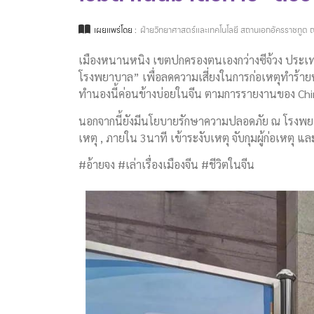
เผยแพร่โดย :
ฝ่ายวิทยาศาสตร์และเทคโนโลยี สถานเอกอัครราชทูต ณ
เมืองหนานหนิง เขตปกครองตนเองกว่างซีจ้วง ประเทศจ
โรงพยาบาล” เพื่อลดความเสี่ยงในการก่อเหตุทำร้
ทำนองนี้ค่อนข้างบ่อยในจีน ตามการรายงานของ China
นอกจากนี้ยังมีนโยบายรักษาความปลอดภัย ณ โรงพยาบ
เหตุ , ภายใน 3นาที เข้าระงับเหตุ จับกุมผู้ก่อเหตุ 
#อ้ายจง #เล่าเรื่องเมืองจีน #ชีวิตในจีน