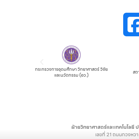
สำนั
ตร์ วิจัย
สถานเอกอัครราชทูต ณ กรุงปักกิ่ง
วิทย
สถาน
ฝ่ายวิทยาศาสตร์และเทคโนโลยี ป
เลขที่ 21 ถนนกวงหวา