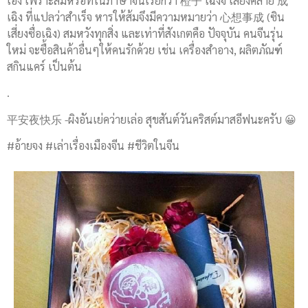
เอง เพราะส้มหรือที่ในภาษาจีนเรียกว่า 橙子 เฉิงจึ เสียงคล้าย 成
เฉิง ที่แปลว่าสำเร็จ หารให้ส้มจึงมีความหมายว่า 心想事成 (ซิน
เสี่ยงซื่อเฉิง) สมหวังทุกสิ่ง และเท่าที่สังเกตคือ ปัจจุบัน คนจีนรุ่น
ใหม่ จะซื้อสินค้าอื่นๆให้คนรักด้วย เช่น เครื่องสำอาง, ผลิตภัณฑ์
สกินแคร์ เป็นต้น
.
平安夜快乐 -ผิงอันเย่คว่ายเล่อ สุขสันต์วันคริสต์มาสอีฟนะครับ 😀
#อ้ายจง #เล่าเรื่องเมืองจีน #ชีวิตในจีน