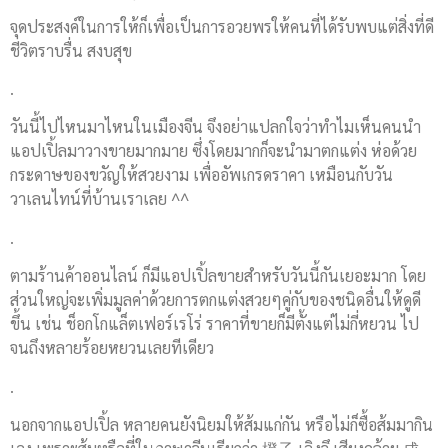
จุดประสงค์ในการให้ก็เพื่อเป็นการอวยพรให้คนที่ได้รับพบแต่สิ่งที่ดี
ชีวิตราบรื่น สงบสุข
.
วันนี้ไปไหนมาไหนในเมืองจีน จึงอย่าแปลกใจว่าทำไมเห็นคนนำ
แอปเปิ้ลมาวางขายมากมาย ซึ่งโดยมากก็จะนำมาตกแต่ง ห่อด้วย
กระดาษของขวัญให้สวยงาม เพื่ออัพเกรดราคา เหมือนกับวัน
วาเลนไทน์ที่บ้านเราเลย ^^
.
ตามร้านค้าออนไลน์ ก็มีแอปเปิ้ลขายสำหรับวันนี้กันเยอะมาก โดย
ส่วนใหญ่จะเพิ่มมูลค่าด้วยการตกแต่งสวยๆคู่กับของชนิดอื่นให้ดูดี
ขึ้น เช่น ช็อกโกแล็ตเฟอร์เรโร่ ราคาที่ขายก็มีตั้งแต่ไม่กี่หยวน ไป
จนถึงหลายร้อยหยวนเลยทีเดียว
.
นอกจากแอปเปิ้ล หลายคนยังนิยมให้ส้มแก่กัน หรือไม่ก็ซื้อส้มมากิน