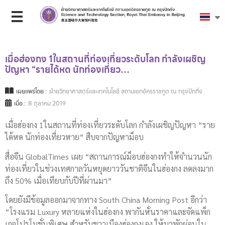
เมื่อฮ่องกง 1ในสถานที่ท่องเที่ยวระดับโลก กำลังเผชิญ
ปัญหา “รายได้หด นักท่องเที่ยว…
เผยแพร่โดย :
ฝ่ายวิทยาศาสตร์และเทคโนโลยี สถานเอกอัครราชทูต ณ กรุงปักกิ่ง
เมื่อ :
8 ตุลาคม 2019
เมื่อฮ่องกง 1ในสถานที่ท่องเที่ยวระดับโลก กำลังเผชิญปัญหา “ราย
ได้หด นักท่องเที่ยวหาย” สืบจากปัญหาม็อบ
สื่อจีน GlobalTimes เผย “สถานการณ์ม็อบฮ่องกงทำให้จำนวนนัก
ท่องเที่ยวในช่วงเทศกาลวันหยุดยาววันชาติจีนในฮ่องกง ลดลงมาก
ถึง 50% เมื่อเทียบกับปีที่ผ่านมา”
โดยยังมีข้อมูลออกมาจากทาง South China Morning Post อีกว่า
“โรงแรม Luxury หลายแห่งในฮ่องกง พากันหั่นราคาและจัดแพ็ก
เกจโปรโมชั่นพิเศษ สำหรับชาวเมืองฮ่องกงเอง ให้มาพักผ่อนใน