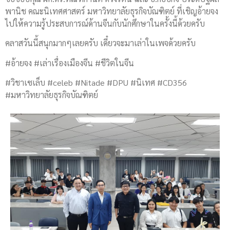
พานิช คณะนิเทศศาสตร์ มหาวิทยาลัยธุรกิจบัณฑิตย์ ที่เชิญอ้ายจง
ไปให้ความรู้ประสบการณ์ด้านจีนกับนักศึกษาในครั้งนี้ด้วยครับ
คลาสวันนี้สนุกมากๆเลยครับ เดี๋ยวจะมาเล่าในเพจด้วยครับ
#อ้ายจง #เล่าเรื่องเมืองจีน #ชีวิตในจีน
#วิชาเซเล็บ #celeb #Nitade #DPU #นิเทศ #CD356
#มหาวิทยาลัยธุรกิจบัณฑิตย์