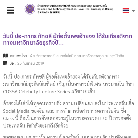
วันนี้ ปอ-ภากร กัทชลี ผู้ก่อตั้งเพจอ้ายจง ได้รับเกียรติจาก
ทางมหาวิทยาลัยธุรกิจบั…
เผยแพร่โดย :
ฝ่ายวิทยาศาสตร์และเทคโนโลยี สถานเอกอัครราชทูต ณ กรุงปักกิ่ง
เมื่อ :
25 กันยายน 2019
วันนี้ ปอ-ภากร กัทชลี ผู้ก่อตั้งเพจอ้ายจง ได้รับเกียรติจากทาง
มหาวิทยาลัยธุรกิจบัณฑิตย์ เชิญเป็นอาจารย์พิเศษ บรรยายใน วิชา
CD356 Celebrity Lecture Series #วิชาเซเล็บ
อ้ายจงได้เล่าให้ทุกคนทราบถึง ความเปลี่ยนแปลงในประเทศจีน สื่อ
Social Media ของจีน และ การทำการสื่อสารการตลาดในจีน ซึ่ง
Class นี้ ถือเป็นการอัพเดตความรู้ในวาระครบรอบ 70 ปี การก่อตั้ง
ประเทศจีน ที่กำลังจะมาถึงอีกด้วย
ขอขอบคุณ ผศ.ดร.ทัณฑกานต์ ดวงรัตน์ และ อ.กอบกิจ ประดิษฐผล