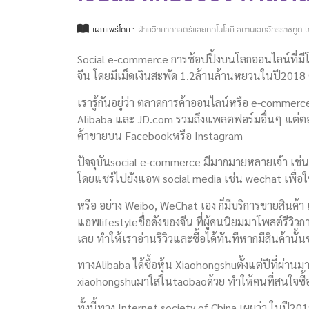
เผยแพร่โดย :
ฝ่ายวิทยาศาสตร์และเทคโนโลยี สถานเอกอัครราชทูต ณ
Social e-commerce การช้อปปิ้งบนโลกออนไลน์​ที่มีโ
จีน โดยมีเม็ดเงินสะพัด 1.2ล้านล้านหยวนในปี2018
เรารู้กันอยู่ว่า ตลาดการค้าออนไลน์​หรือ e-commer
Alibaba และ JD.com รวมถึงแพลตฟอร์ม​อื่นๆ แต่ตอนน
ค้าขายบน Facebook​หรือ Instagram
ปัจจุบัน​social e-commerce มีมากมายหลายเจ้า เช่น
โดยแชร์​ไปยังแอพ social media เช่น wechat เพื่อให
หรือ อย่าง Weibo, WeChat เอง ก็มีบริการขายสินค้
แอพlifestyleชื่อดังของจีน ที่ผู้คนนิยมมาโพสต์​รีว
เลย ทำให้เราอ่านรีวิวและซื้อได้ทันทีหากมีสินค้านั้
ทางAlibaba ได้ซื้อหุ้น Xiaohongshu​ตั้งแต่ปีที่ผ่าน
xiaohongshu​มาใส่ในtaobaoด้วย ทำให้คนที่สนใจซื้อ 
ทั้งนี้ทาง Internet ​society of China เผยว่า ในปี2