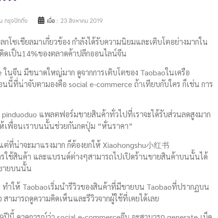
 กรุงปักกิ่ง
เมื่อ :
23 สิงหาคม 2019
ลกโซเชียล​มาเกี่ยวข้อง กำลังได้รับความนิยมและเติบโต​อย่างมากใน
 คิดเป็น14%ของตลาดค้าปลีกออนไลน์​จีน
ce ในจีน มีขนาดใหญ่​มาก ดูจากการเติบโตของ Taobao​ในเครือ
ี้ที่น่าจับตามองคือ social e-commerce ถ้าเทียบกับใคร ก็เช่น การ
 pinduoduo แพลตฟอร์ม​ขายสินค้าทั่วไปที่เราจะได้รับส่วนลดสูงมาก
้เพื่อนเราบนนั้นช่วยกันกดปุ่ม “หั่นราคา”
า แต่ที่น่าจะมาแรงมาก ก็ต้องยกให้ Xiaohongshu​小红书
ิวการใช้สินค้า และแบรนด์​ต่างๆสามารถไปเปิดร้านขายสินค้าบนนั้นได้
นขายบนนั้น
มา ทำให้ Taobao​เริ่มนำรีวิวของสินค้าที่มีขายบน Taobao​ที่ปรากฏ​บน
สามารถดูความคิดเห็น​และรีวิวจากผู้ใช้ที่เคยได้เลย
019ปีนี้ คาดการณ์​ว่า social e-commerceจีน จะสามารถ generate เม็ด