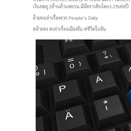
เงินทะลุ 2ล้านล้านหยวน มีอัตราเติบโต​63.2%ต่อปี
อ้ายจงเล่าเรื่องจาก People’s Daily
#อ้ายจง #เล่าเรื่องเมืองจีน #ชีวิตในจีน