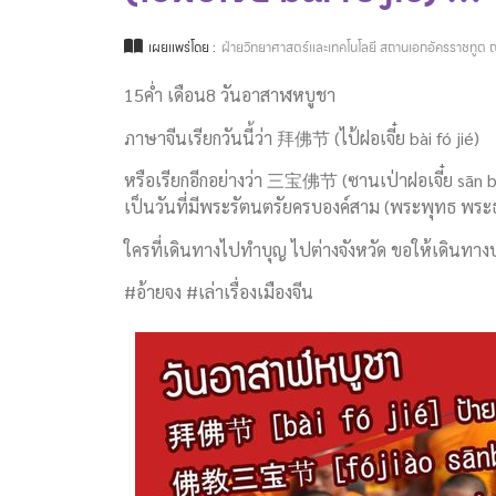
เผยแพร่โดย :
ฝ่ายวิทยาศาสตร์และเทคโนโลยี สถานเอกอัครราชทูต ณ
15ค่ำ เดือน8 วันอาสาฬหบูชา
ภาษาจีนเรียกวันนี้ว่า 拜佛节 (ไป้ฝอเจี๋ย bài fó jié)
หรือเรียกอีกอย่างว่า 三宝佛节 (ซานเป่าฝอเจี๋ย sān 
เป็นวันที่มีพระรัตนตรัยครบองค์สาม (พระพุทธ พระธ
ใครที่เดินทางไปทำบุญ​ ไปต่างจังหวัด​ ขอให้เดินทางป
#อ้ายจง #เล่าเรื่องเมืองจีน