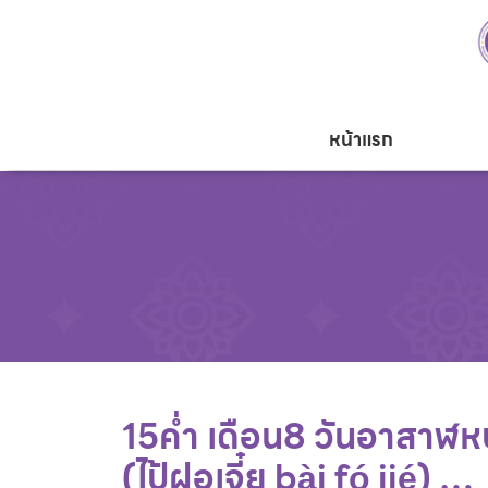
หน้าแรก
15ค่ำ เดือน8 วันอาสาฬห
(ไป้ฝอเจี๋ย bài fó jié) …