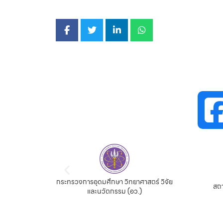
กระทรวงการอุดมศึกษา วิทยาศาสตร์ วิจัย
จีน
สถา
และนวัตกรรม (อว.)