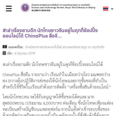
#เล่าเรื่องยามดึก​ นักโทษ​ชาวจีนอยู่ในคุกก็ช้อปปิ้ง
ออนไลน์​ได้ ChinaPlus สื่อจี…
เผยแพร่โดย :
ฝ่ายวิทยาศาสตร์และเทคโนโลยี สถานเอกอัครราชทูต ณ กรุงปักกิ่ง
เมื่อ :
6 มิถุนายน 2019
#เล่าเรื่องยามดึก​ นักโทษ​ชาวจีนอยู่ในคุกก็ช้อปปิ้งออนไลน์​ได้
ChinaPlus สื่อจีน รายงานว่า เรือนจำในเมืองกว่างโจว​ มณฑล​กว่าง
ตง (กวางตุ้ง)​ปฏิวัติ​การส่งของให้นักโทษ​และการซื้อของที่จำเป็น
สำหรับใช้ชีวิต​ในเรือนจำด้วยการติดตั้ง “เครื่องซื้อสินค้าออนไลน์”
โดยนักโทษ​1คน จะได้รับอนุญาต​ให้ซื้อของได้คนละ มาก
สุด800หยวน (ประมาณ​ 4,000บาท) ต่อเดือน ซึ่งนักโทษเพียงแค่ลง
ทะเบียนสร้างบัญชีบนแพลทฟอร์ม​ จากนั้นตั้งค่าเข้าระบบซื้อของ
ด้วยรหัสผ่านหรือสแกนลายนิ้วมือ หลังจาก​นั้นก็สั่งสินค้าที่ต้องการ