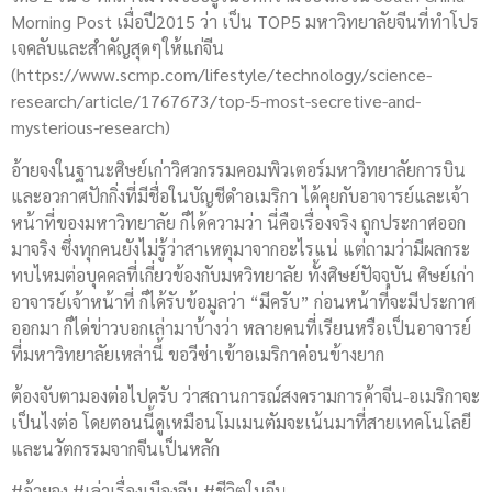
Morning Post เมื่อปี2015 ว่า เป็น TOP5 มหาวิทยาลัย​จีนที่ทำโปร
เจคลับและสำคัญ​สุดๆให้แก่จีน
(https://www.scmp.com/lifestyle/technology/science-
research/article/1767673/top-5-most-secretive-and-
mysterious-research)
อ้ายจงในฐานะศิษย์เก่า​วิศวกรรม​คอมพิวเตอร์​มหาวิทยาลัย​การบิน
และอวกาศ​ปักกิ่งที่มีชื่อในบัญชีดำอเมริกา ได้คุยกับอาจารย์​และเจ้า
หน้าที่ของมหาวิทยาลั​ย ก็ได้ความว่า นี่คือเรื่องจริง ถูกประกาศ​ออก
มาจริง ซึ่งทุกคนยังไม่รู้ว่าสาเหตุมาจากอะไรแน่ แต่ถามว่ามีผลกระ
ทบไหมต่อบุคคลที่เกี่ยวข้องกับมหวิทยาลัย​ ทั้งศิษย์​ปัจจุบัน​ ศิษย์เก่า​
อาจารย์​เจ้าหน้าที่ ก็ได้รับข้อมูลว่า “มีครับ” ก่อนหน้าที่จะมีประกาศ​
ออกมา ก็ได่ข่าวบอกเล่ามาบ้างว่า หลายคนที่เรียนหรือเป็นอาจารย์​
ที่มหาวิทยาลัย​เหล่านี้ ขอวีซ่าเข้าอเมริกาค่อนข้างยาก
ต้องจับตามองต่อไปครับ ว่าสถานการณ์​สงครามการค้าจีน-อเมริกาจะ
เป็นไงต่อ โดยตอนนี้ดูเหมือนโมเมนตัมจะเน้นมาที่สายเทคโนโลยี​
และนวัตกรรมจากจีนเป็นหลัก
#อ้ายจง #เล่าเรื่องเมืองจีน #ชีวิตในจีน