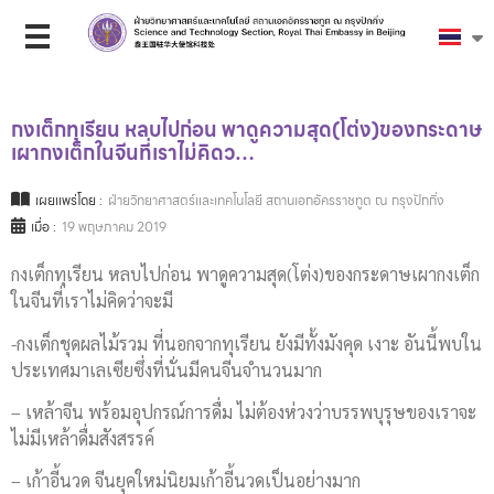
กงเต็กทุเรียน หลบไปก่อน พาดูความสุด(โต่ง)​ของกระดาษ​
เผากงเต็กในจีนที่เราไม่คิดว…
เผยแพร่โดย :
ฝ่ายวิทยาศาสตร์และเทคโนโลยี สถานเอกอัครราชทูต ณ กรุงปักกิ่ง
เมื่อ :
19 พฤษภาคม 2019
กงเต็กทุเรียน หลบไปก่อน พาดูความสุด(โต่ง)​ของกระดาษ​เผากงเต็ก
ในจีนที่เราไม่คิดว่าจะมี
-กงเต็กชุดผลไม้รวม ที่นอกจากทุเรียน ยังมีทั้งมังคุด เงาะ อันนี้พบใน
ประเทศ​มาเลเซีย​ซึ่งที่นั่นมีคนจีนจำนวนมาก
– เหล้าจีน พร้อมอุปกรณ์​การดื่ม ไม่ต้องห่วงว่าบรรพบุรุษ​ของเราจะ
ไม่มีเหล้าดื่มสังสรรค์
– เก้าอี้นวด จีนยุคใหม่นิยมเก้าอี้นวดเป็นอย่างมาก