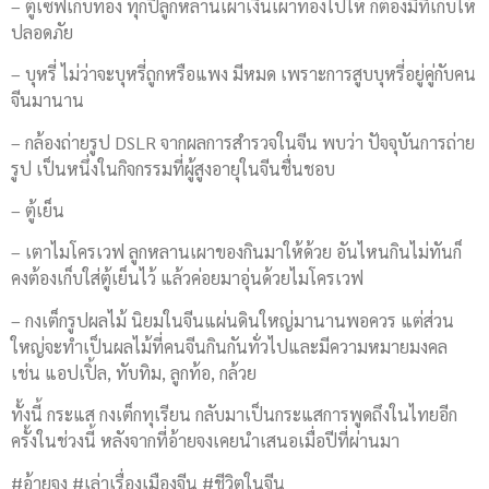
– ตู้เซฟเก็บทอง ทุกปีลูกหลานเผาเงินเผาทองไปให้ ก็ต้องมีที่เก็บให้
ปลอดภัย
– บุหรี่ ไม่ว่าจะบุหรี่ถูกหรือแพง มีหมด เพราะการสูบบุหรี่​อยู่คู่กับคน
จีนมานาน
– กล้องถ่ายรูป DSLR จากผลการสำรวจในจีน พบว่า ปัจจุบัน​การถ่าย
รูป เป็นหนึ่งในกิจกรรม​ที่ผู้สูงอายุในจีนชื่นชอบ
– ตู้เย็น
– เตาไมโครเวฟ​ ลูกหลานเผาของกินมาให้ด้วย อันไหนกินไม่ทันก็
คงต้องเก็บใส่ตู้เย็นไว้ แล้วค่อยมาอุ่นด้วยไมโครเวฟ
– กงเต็ก​รูปผลไม้ นิยมในจีนแผ่นดินใหญ่​มานานพอควร แต่ส่วน
ใหญ่​จะทำเป็นผลไม้ที่คนจีนกินกันทั่วไปและมีความหมายมงคล
เช่น แอปเปิ้ล, ทับทิม, ลูกท้อ, กล้วย
ทั้งนี้ กระแส กงเต็ก​ทุเรียน กลับมาเป็นกระแสการพูดถึง​ในไทยอีก
ครั้งในช่วงนี้ หลังจากที่อ้ายจงเคยนำเสนอเมื่อปีที่ผ่านมา
#อ้ายจง #เล่าเรื่องเมืองจีน #ชีวิตในจีน