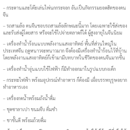
– กระดานและโต๊ะเล่นไพ่นกกระจอก อันเป็นกิจกรรมยอดฮิตของคน
จีน
– รถสามล้อ คนจีนชอบรถสามล้อลักษณะ​นี้มาก โดยเฉพาะ​ใช้ส่งของ
และรับส่งผู้โดยสาร หรือจะใช้ไปจ่ายตลาดก็ได้ ผู้สูงอายุในจีนนิยม
– เครื่องทำน้ำร้อนแบบพลังงานแสงอาทิตย์​ พื้นที่ส่วนใหญ่​ใน
ประเทศ​จีน ฤดูหนาวจะหนาวมาก จึงต้องมีเครื่องทำน้ำร้อนไว้ที่บ้าน
โดยพลังงานแสงอาทิตย์​ก็เข้ามามีบทบาทในชีวิตของคนจีนมากขึ้น
– เครื่องทำน้ำอุ่นแบบใช้ไฟฟ้า ก็มีทำออกมาในรูปแบบกงเต็ก
– กระทะไฟฟ้า พร้อมอุปกรณ์​ทำอาหาร ก็ต้องมี เผื่อบรรพบุรุษ​อยาก
ทำอาหารเอง
– เครื่องกดน้ำพร้อมถังน้ำดื่ม
– ชุดซาลาเปา ขนมจีบ ติ่มซำ
– ชาชั้นดี พร้อมถ้วยดื่ม