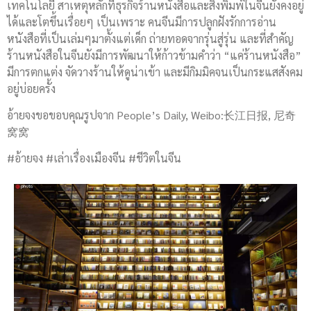
เทคโนโลยี​ สาเหตุ​หลักที่ธุรกิจ​ร้านหนังสือและสิ่งพิมพ์​ในจีนยังคงอยู่
ได้และโตขึ้นเรื่อยๆ เป็นเพราะ คนจีนมีการปลูกฝังรักการอ่าน
หนังสือ​ที่เป็นเล่มๆมาตั้งแต่เด็ก ถ่ายทอดจากรุ่นสู่รุ่น และที่สำคัญ​
ร้านหนังสือในจีนยังมีการพัฒนาให้ก้าวข้ามคำว่า “แค่ร้านหนังสือ”
มีการตกแต่ง จัดวางร้านให้ดูน่าเข้า และมีกิมมิคจนเป็นกระแสสังคม
อยู่บ่อยครั้ง
อ้ายจงขอขอบคุณ​รูปจาก People’s​ Daily, Weibo:长江日报, 尼奇
窝窝
#อ้ายจง #เล่าเรื่องเมืองจีน #ชีวิตในจีน