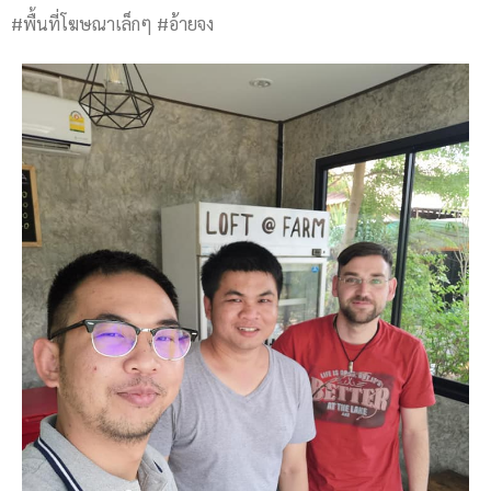
#พื้นที่โฆษณาเล็กๆ #อ้ายจง