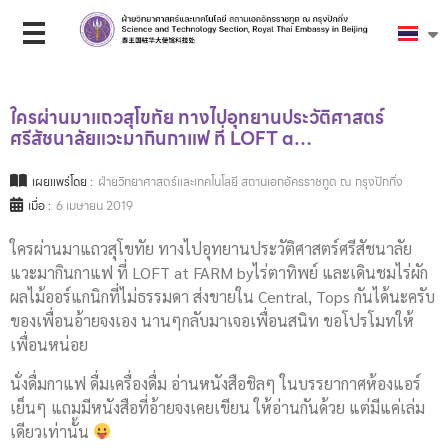
ใครผ่านมาแถวสุโขทัย ทางไปอุทยานประวัติศาสตร์​
ศรีสัชนาลัย​แวะมากินกาแฟ ที่ LOFT a…
เผยแพร่โดย :
ฝ่ายวิทยาศาสตร์และเทคโนโลยี สถานเอกอัครราชทูต ณ กรุงปักกิ่ง
เมื่อ :
6 เมษายน 2019
ใครผ่านมาแถวสุโขทัย ทางไปอุทยานประวัติศาสตร์​ศรีสัชนาลัย​
แวะมากินกาแฟ ที่ LOFT at FARM byไร่ตาทิพย์ และเดินชมไร่ผัก
ผลไม้ออร์แกนิกที่ไม่ธรรมดา ส่งขายใน Central, Tops กันได้นะครับ
ของเพื่อนอ้ายจงเอง นานๆกลับมาเจอเพื่อนสนิท ขอโปรโมทให้
เพื่อนหน่อย
นั่งดื่มกาแฟ ดื่มเครื่องดื่ม อ่านหนังสือ​ชิลๆ ในบรรยากาศ​ห้องแอร์​
เย็นๆ แถมมีหนังสือที่อ้ายจงเคยเขียน ให้อ่านกันด้วย แต่มีแค่เล่ม
เดียวเท่านั้น