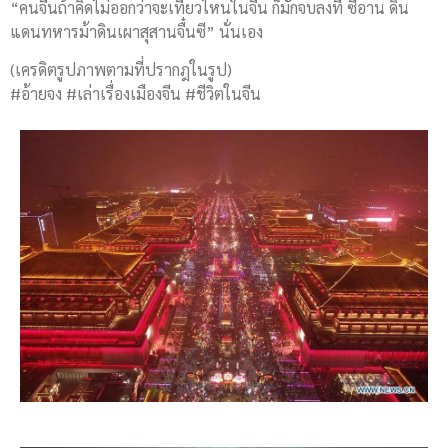
“คนจีนถ้าคิดไม่ออกว่าจะเที่ยวไหนในจีน ก็มักจบลงที่ ซีอาน ดิน
แดนทหารม้าดินเผาสุสานจื๋นซี” นั่นเอง
(เครดิตรูปภาพตามที่ปรากฎในรูป)
#อ้ายจง #เล่าเรื่องเมืองจีน #ชีวิตในจีน