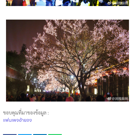
ขอบคุณที่มาของข้อมูล :
แฟนเพจอ้ายจง