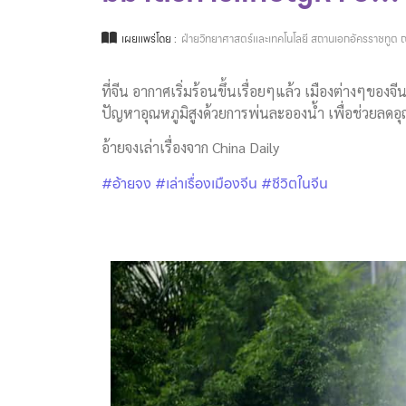
เผยแพร่โดย :
ฝ่ายวิทยาศาสตร์และเทคโนโลยี สถานเอกอัครราชทูต ณ
ที่จีน อากาศเริ่มร้อนขึ้นเรื่อยๆแล้ว เมืองต่างๆของจี
ปัญหาอุณหภูมิสูงด้วยการพ่นละอองน้ำ เพื่อช่วยลดอ
อ้ายจงเล่าเรื่องจาก China Daily
#อ้ายจง
#เล่าเรื่องเมืองจีน
#ชีวิตในจีน