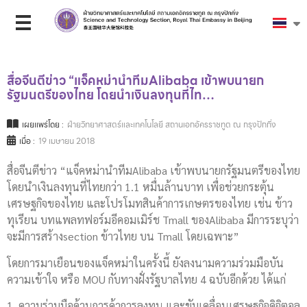
สื่อจีนตีข่าว “แจ็คหม่านำทีมAlibaba เข้าพบนายก
รัฐมนตรีของไทย โดยนำเงินลงทุนที่ไท…
เผยแพร่โดย :
ฝ่ายวิทยาศาสตร์และเทคโนโลยี สถานเอกอัครราชทูต ณ กรุงปักกิ่ง
เมื่อ :
19 เมษายน 2018
สื่อจีนตีข่าว “แจ็คหม่านำทีมAlibaba เข้าพบนายกรัฐมนตรีของไทย
โดยนำเงินลงทุนที่ไทยกว่า 1.1 หมื่นล้านบาท เพื่อช่วยกระตุ้น
เศรษฐกิจของไทย และโปรโมทสินค้าการเกษตรของไทย เช่น ข้าว
ทุเรียน บทแพลทฟอร์มอีคอมเมิร์ช Tmall ของAlibaba มีการระบุว่า
จะมีการสร้างsection ข้าวไทย บน Tmall โดยเฉพาะ”
โดยการมาเยือนของแจ็คหม่าในครั้งนี้ ยังลงนามความร่วมมือบัน
ความเข้าใจ หรือ MOU กับทางฝั่งรัฐบาลไทย 4 ฉบับอีกด้วย ได้แก่
1. ความร่วมมือด้านการค้าการลงทุน และขับเคลื่อนเศรษฐกิจดิจิตอล