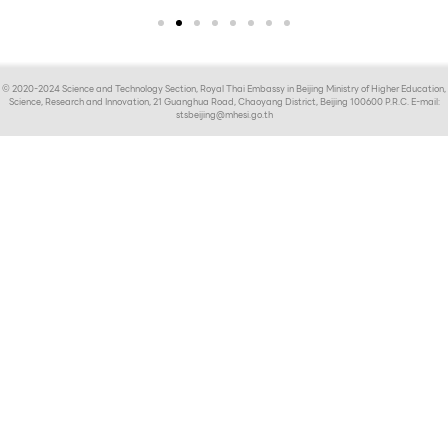
© 2020-2024 Science and Technology Section, Royal Thai Embassy in Beijing Ministry of Higher Education,
Science, Research and Innovation, 21 Guanghua Road, Chaoyang District, Beijing 100600 P.R.C. E-mail:
stsbeijing@mhesi.go.th