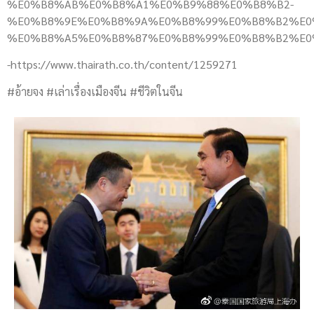
%E0%B8%AB%E0%B8%A1%E0%B9%88%E0%B8%B2-
%E0%B8%9E%E0%B8%9A%E0%B8%99%E0%B8%B2%E0
%E0%B8%A5%E0%B8%87%E0%B8%99%E0%B8%B2%E0
-https://www.thairath.co.th/content/1259271
#อ้ายจง #เล่าเรื่องเมืองจีน #ชีวิตในจีน