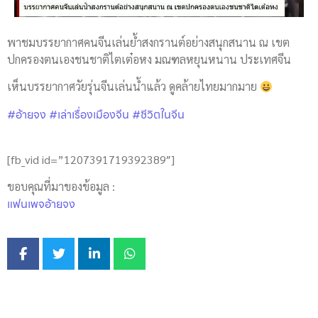
พาชมบรรยากาศคนจีนเล่นย้ำสงกรานต์อย่างสนุกสนาน ณ เขต
ปกครองตนเองชนชาติไตเต๋อหง มณฑลหยุนหนาน ประเทศจีน
เห็นบรรยากาศวัยรุ่นจีนเล่นน้ำแล้ว ดูคล้ายไทยมากมาย
#อ้ายจง
#เล่าเรื่องเมืองจีน
#ชีวิตในจีน
[fb_vid id=”1207391719392389″]
ขอบคุณที่มาของข้อมูล :
แฟนเพจอ้ายจง