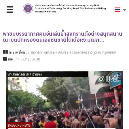
พาชมบรรยากาศคนจีนเล่นย้ำสงกรานต์อย่างสนุกสนาน
ณ เขตปกครองตนเองชนชาติไตเต๋อหง มณฑ…
เผยแพร่โดย :
ฝ่ายวิทยาศาสตร์และเทคโนโลยี สถานเอกอัครราชทูต ณ กรุงปักกิ่ง
เมื่อ :
14 เมษายน 2018