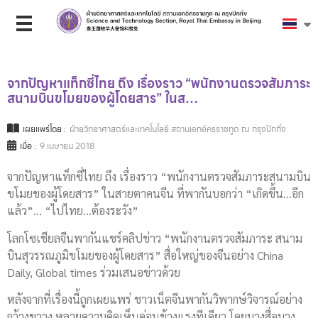
จากปัญหาแท็กซี่ไทย ถึง เรื่องราว “พนักงานตรวจสัมภาระ
สนามบินขโมยของผู้โดยสาร” ในส…
เผยแพร่โดย :
ฝ่ายวิทยาศาสตร์และเทคโนโลยี สถานเอกอัครราชทูต ณ กรุงปักกิ่ง
เมื่อ :
9 เมษายน 2018
จากปัญหาแท็กซี่ไทย ถึง เรื่องราว “พนักงานตรวจสัมภาระสนามบิน
ขโมยของผู้โดยสาร” ในสายตาคนจีน ที่พากันบอกว่า “เกิดขึ้น…อีก
แล้ว”… “ไปไทย…ต้องระวัง”
โลกโซเชียลจีนพากันแชร์คลิปข่าว “พนักงานตรวจสัมภาระ สนาม
บินสุวรรณภูมิขโมยของผู้โดยสาร” สื่อใหญ่ของจีนอย่าง China
Daily, Global times ร่วมเสนอข่าวด้วย
หลังจากที่เรื่องนี้ถูกเผยแพร่ ชาวเน็ตจีนพากันวิพากษ์วิจารณ์อย่าง
กว้างขวาง หลายความคิดเห็นค่อนข้างแรงทีเดียว โดยบางสื่อบาง