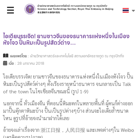
ไอเดียบรรเจิด! ยามชาวจีนของธนาคารแห่งหนึ่งในเมือง
หังโจว ปั้นหิมะเป็นรูปสัตว์ต่าง…
เผยแพร่โดย :
ฝ่ายวิทยาศาสตร์และเทคโนโลยี สถานเอกอัครราชทูต ณ กรุงปักกิ่ง
เมื่อ :
28 มกราคม 2018
ไอเดียบรรเจิด! ยามชาวจีนของธนาคารแห่งหนึ่งในเมืองหังโจว ปั้น
หิมะเป็นรูปสัตว์ต่างๆ ตั้งเรียงรายหน้าธนาคาร จนกลายเป็น Talk
of the town ในโซเชียลจีนขณะนี้ (รูป 1-9)
นอกจากนี้ ทั่วเมืองจีน ที่ตอนนี้หิมะตกในหลายพื้นที่ ผู้คนก็ต่างออก
มาปั้นตุ๊กตาหิมะบ้าง ปั้นเป็นรูปต่างๆบ้าง ส่วนจะไอเดียล้ำขนาด
ไหน ดูรูปที่อ้ายจงนำมาฝากได้เลย
อ้ายจงเล่าเรื่องจาก 浙江日报，人民日报 และเพจต่างๆใน Weibo
(เครดิตตามรูปภาพ)