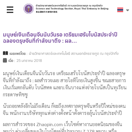
มนุษย์เงินเดือนจีนนับวันรอ เตรียมเฮรับโบนัสประจำปี
ฉลองตรุษจีนที่กำลังมาถึง : ผล…
เผยแพร่โดย :
ฝ่ายวิทยาศาสตร์และเทคโนโลยี สถานเอกอัครราชทูต ณ กรุงปักกิ่ง
เมื่อ :
25 มกราคม 2018
มนุษย์เงินเดือนจีนนับวันรอ เตรียมเฮรับโบนัสประจำปี ฉลองตรุษ
จีนที่กำลังมาถึง : ผลสำรวจเผย สายไอทีโกยเงินสูงขึ้น ขณะสายการ
เงินเริ่มตกอันดับ โบนัสหด และบ.จีนบางแห่งจ่ายโบนัสเป็นทุเรียน
กระดาษทิชชู
นับถอยหลังอีกไม่ถึงเดือน ก็จะถึงเทศกาลตรุษจีนหรือปีใหม่ของคน
จีน พนักงานบริษัททุกแห่งต่างตั้งหน้าตั้งตารอลุ้นโบนัสประจำปี
ผลการสำรวจของ Zhaopin.com เว็บไซต์หางานยอดนิยมของจีน
พบว่า ค่าเฉลี่ยของเงินโบนัสอยู่ที่ประมาณ 7,278 หยวน หรือ