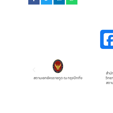
สำนั
ตร์ วิจัย
สถานเอกอัครราชทูต ณ กรุงปักกิ่ง
วิทย
สถาน