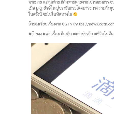
มากมาย แต่สุดท้าย ก็ล้มหายตายจากไปพอสมควร จนเห
เมื่อ Didi ยักษ์ใหญ่ของจีนกระโดดมาร่วมวง รวมถึงชุ
ในครั้งนี้ จะไปในทิศทางใด
อ้ายจงเรียบเรียงจาก CGTN (https://news.cgtn
#อ้ายจง #เล่าเรื่องเมืองจีน #เล่าข่าวจีน #ชีวิตในจีน