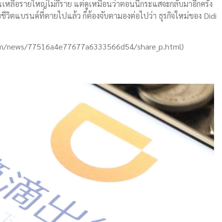
ลือรายใหญ่ไม่กี่ราย แต่ดูเหมือนว่าตอนนี้กระแสจะกลับมาอีกครั้ง
บชีวิตแบรนด์ที่ตายไปแล้ว ก็ต้องจับตามองต่อไปว่า ธุรกิจใหม่ของ Didi
.com/news/77516a4e77677a6333566d54/share_p.html)