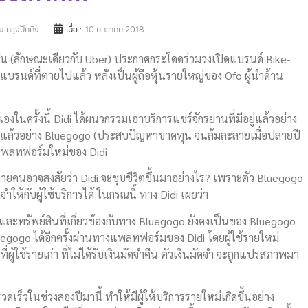
 กรุงปักกิ่ง
เมื่อ :
10 มกราคม 2018
งจีน (ลักษณะเดียวกับ Uber) ประกาศกระโดดร่วมวงเปิดแบรนด์ Bike-
บรนด์ที่ตายไปแล้ว หลังเป็นผู้ถือหุ้นรายใหญ่ของ Ofo ผู้นำด้าน
ครั้งนี้ Didi ได้ผนวกรวมเอาบริการแชร์จักรยานที่มีอยู่แล้วอย่าง
ายไปแล้วอย่าง Bluegogo (ประสบปัญหาขาดทุน จนล้มละลายเมื่อปลายปี
บนแพลทฟอร์มใหม่ของ Didi
ยคนอาจสงสัยว่า Didi จะชุบชีวิตขึ้นมาอย่างไร? เพราะตัว Bluegogo
จำให้กับผู้ใช้บริการได้ ในกรณนี้ ทาง Didi เผยว่า
สินและทรัพย์สินที่เกี่ยวข้องกับทาง Bluegogo ยังคงเป็นของ Bluegogo
luegogo ได้อีกครั้งผ่านทางแพลทฟอร์มของ Didi โดยผู้ใช้รายใหม่
ผู้ใช้รายเก่า ที่ไม่ได้รับเงินมัดจำคืน ตัวเงินมัดจำ จะถูกแปรสภาพมา
ดเร็วในช่วงสองปีมานี้ ทำให้มีผู้ให้บริการรายใหม่เกิดขึ้นอย่าง