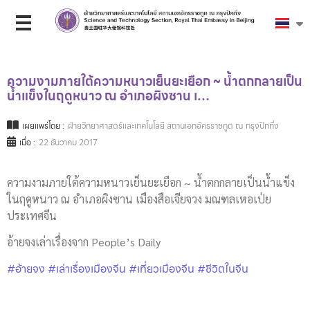
ความงามภายใต้ความหนาวเย็นยะเยือก ~ น้ำตกกลายเป็น
น้ำแข็งในฤดูหนาว ณ อำเภอผิงซาน เ…
เผยแพร่โดย :
ฝ่ายวิทยาศาสตร์และเทคโนโลยี สถานเอกอัครราชทูต ณ กรุงปักกิ่ง
เมื่อ :
22 ธันวาคม 2017
ความงามภายใต้ความหนาวเย็นยะเยือก ~ น้ำตกกลายเป็นน้ำแข็ง
ในฤดูหนาว ณ อำเภอผิงซาน เมืองสือเจียจวง มณฑลเหอเป่ย
ประเทศจีน
อ้ายจงเล่าเรื่องจาก People’s Daily
#อ้ายจง
#เล่าเรื่องเมืองจีน
#เที่ยวเมืองจีน
#ชีวิตในจีน