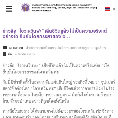
ข่าวลือ “โจวเหวินฟะ” เสียชีวิตแล้ว ไม่เป็นความจริงแต่
อย่างใด ยืนยันโดยภรรยาของโจ…
เผยแพร่โดย :
ฝ่ายวิทยาศาสตร์และเทคโนโลยี สถานเอกอัครราชทูต ณ กรุงปักกิ่ง
เมื่อ :
4 ธันวาคม 2017
ข่าวลือ “โจวเหวินฟะ” เสียชีวิตแล้ว ไม่เป็นความจริงแต่อย่างใด
ยืนยันโดยภรรยาของโจวเหวินฟะ
วันนี้มีข่าวลือทั้งในฮ่องกง จีนแผ่นดินใหญ่ รวมถึงที่ไทย ว่า ซุปเปอร์
สตาร์ชื่อก้องโลก “โจวเหวินฟะ” เสียชีวิตแล้วจากอาการป่วย ในโรง
พยาบาลที่ฮ่องกง โดยมีภาพข่าวออกมา ~ มีหลังไมค์มาถามอ้ายจง
ด้วย จึงขอนำเสนอข่าวที่ถูกต้องดังนี้ครับ
ทางสื่อในฮ่องกง ได้ต่อสายตรงไปยังภรรยาของโจวเหวินฟะ ซึ่งทาง
ปลายสายตอบว่า “คุณโจวสบายดีมากๆ สามีของดิฉันพักผ่อนอยู่ที่