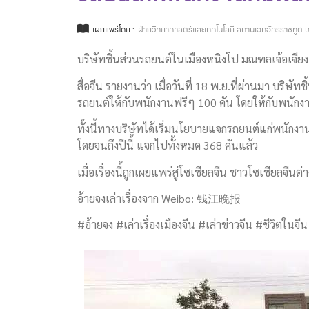
เผยแพร่โดย :
ฝ่ายวิทยาศาสตร์และเทคโนโลยี สถานเอกอัครราชทูต ณ
บริษัทชิ้นส่วนรถยนต์ในเมืองหนิงโป มณฑลเจ้อเจีย
สื่อจีน รายงานว่า เมื่อวันที่ 18 พ.ย.ที่ผ่านมา บริ
รถยนต์ให้กับพนักงานฟรีๆ 100 คัน โดยให้กับพนักง
ทั้งนี้ทางบริษัทได้เริ่มนโยบายแจกรถยนต์แก่พนักงาน
โดยจนถึงปีนี้ แจกไปทั้งหมด 368 คันแล้ว
เมื่อเรื่องนี้ถูกเผยแพร่สู่โซเชียลจีน ชาวโซเชียลจีน
อ้ายจงเล่าเรื่องจาก Weibo: 钱江晚报
#อ้ายจง #เล่าเรื่องเมืองจีน #เล่าข่าวจีน #ชีวิตในจีน