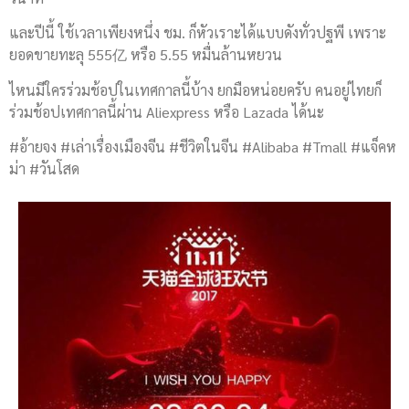
และปีนี้ ใช้เวลาเพียงหนึ่ง ชม. ก็หัวเราะได้แบบดังทั่วปฐพี เพราะ
ยอดขายทะลุ 555亿 หรือ 5.55 หมื่นล้านหยวน
ไหนมีใครร่วมช้อปในเทศกาลนี้บ้าง ยกมือหน่อยครับ คนอยู่ไทยก็
ร่วมช้อปเทศกาลนี้ผ่าน Aliexpress หรือ Lazada ได้นะ
#อ้ายจง #เล่าเรื่องเมืองจีน #ชีวิตในจีน #Alibaba #Tmall #แจ็คห
ม่า #วันโสด