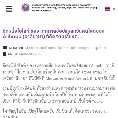
อีกหนึ่งไฮไลท์ ของ เทศกาลช้อปแหลกวันคนโสดของ
Alibaba (อาลีบาบา) ก็คือ งานเลี้ยงต…
เผยแพร่โดย :
ฝ่ายวิทยาศาสตร์และเทคโนโลยี สถานเอกอัครราชทูต ณ กรุงปักกิ่ง
เมื่อ :
10 พฤศจิกายน 2017
อีกหนึ่งไฮไลท์ ของ เทศกาลช้อปแหลกวันคนโสดของ Alibaba (อาลี
บาบา) ก็คือ งานเลี้ยงต้อนรับสู่คืนเทศกาลคนโสด ของ Tmall ใน
เครืออาลีบาบา ที่ปีนี้จัดที่ Mercedes-Benz Arena มหานครเซี่ยงไฮ้
งานนี้ทุกปีจะมีคนดังทั้งชาวจีนและต่างชาติมาร่วมงานมากมาย เพื่อ
สร้างสีสันความบันเทิงครบครัน โดยปีนี้ถ่ายทอดสดทางช่องทีวีเจ้อ
เจียง, ทีวีปักกิ่ง,ทีวีเซินเจิ้น และทางออนไลน์ เว็บไซต์ Youku
ใครที่อยู่ในจีน เปิดดูได้เลยครับ เริ่มขึ้นแล้วตั้งแต่ช่วง 19.40 น.
(เวลาจีน)