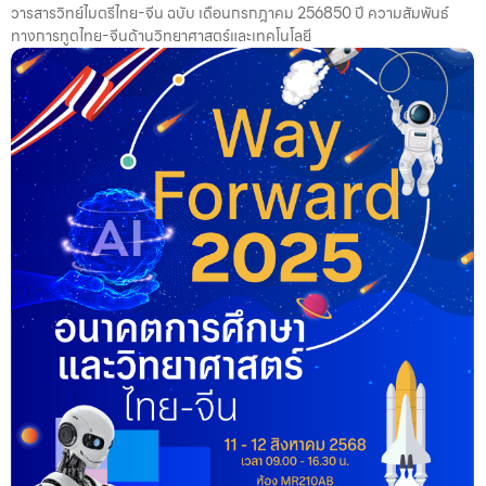
วารสารวิทย์ไมตรีไทย-จีน ฉบับ เดือนกรกฎาคม 256850 ปี ความสัมพันธ์
ทางการทูตไทย-จีนด้านวิทยาศาสตร์และเทคโนโลยี