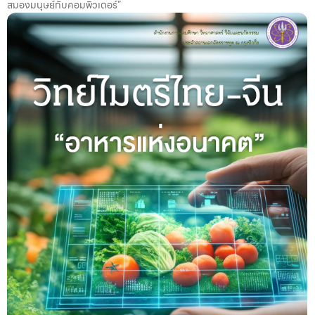
สมองมนุษย์กับคอมพิวเตอร์”