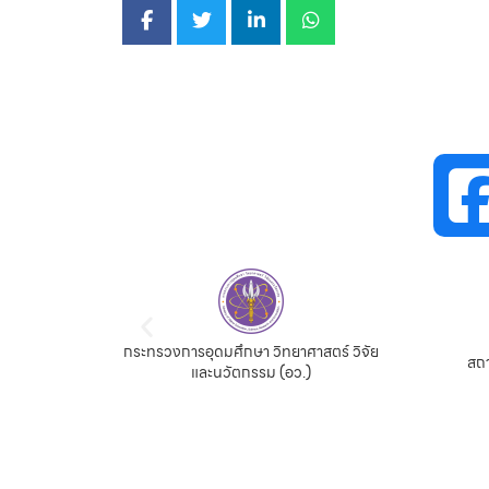
กระทรวงการอุดมศึกษา วิทยาศาสตร์ วิจัย
จีน
สถา
และนวัตกรรม (อว.)