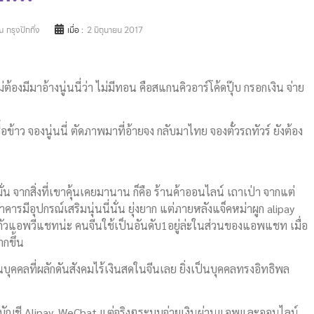
 กรุงปักกิ่ง
เมื่อ :
2 มิถุนายน 2017
องมีมาอ้างนู่นนี่ว่า ไม่มีทอน คือสแกนคิวอาร์โค้ดปุ๊บ กรอกเงิน จ่าย
อข้าว จองนู่นนี่ ตัดภาพมาที่อ้ายจง กลับมาไทย จองตั๋วรถทัวร์ ยังต้อง
่น จากสิ่งที่เขาคุ้นเคยมานาน ก็คือ ร้านค้าออนไลน์ เถาเป่า จากแต่
ารมีอุปกรณ์เสริมนุ่นนี่นั่น ยุ่งยาก แต่ภายหลังแจ็คหม่าผูก alipay
ือตัวแอพวีแชทน่ะ คนจีนใช้เป็นอันดับ1อยู่ล่ะในส่วนของแอพแชท เมื่อ
ากขึ้น
นบุคคลที่ผลักดันสังคมไร้เงินสดในจีนเลย ยิ่งเป็นบุคคลทรงอิทธิพล
คบัญชี Alipay, WeChat แต่จริงๆระบบจ่ายเงินผ่านแอพและออนไลน์