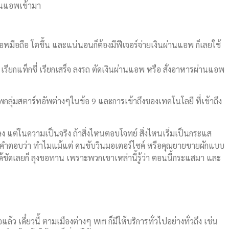
านแอพเข้ามา
มือถือ โตขึ้น และแน่นอนก็ต้องมีฟีเจอร์จ่ายเงินผ่านแอพ ก็เลยใช้
อ เรียกแท็กซี่ เรียกเสร็จ ลงรถ ตัดเงินผ่านแอพ หรือ สั่งอาหารผ่านแอพ
ลุ่มสตาร์ทอัพต่างๆในข้อ 9 และการเข้าถึงของเทคโนโลยี ที่เข้าถึง
 แต่ในความเป็นจริง ถ้าสิ่งไหนตอบโจทย์ สิ่งไหนเริ่มเป็นกระแส
นี่คือคำตอบว่า ทำไมแม้แต่ คนขับวินมอเตอร์ไซค์ หรือคุณยายขายผักแบบ
้ชัดเลยก็ ลุงขอทาน เพราะพวกเขาเหล่านี้รู้ว่า ตอนนี้กระแสมา และ
ล้ว เดี๋ยวนี้ ตามเมืองต่างๆ Wifi ก็มีให้บริการทั่วไปอย่างทั่วถึง เช่น