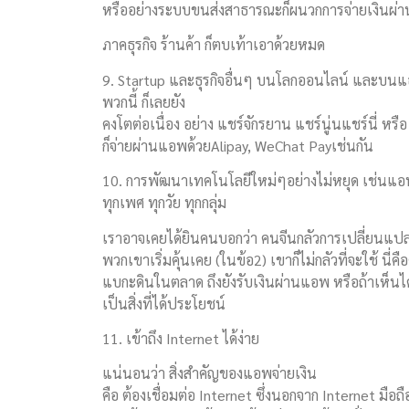
หรืออย่างระบบขนส่งสาธารณะก็ผนวกการจ่ายเงินผ่
ภาคธุรกิจ ร้านค้า ก็ตบเท้าเอาด้วยหมด
9. Startup และธุรกิจอื่นๆ บนโลกออนไลน์ และบนแอพ
พวกนี้ ก็เลยยัง
คงโตต่อเนื่อง อย่าง แชร์จักรยาน แชร์นู่นแชร์นี่ หรื
ก็จ่ายผ่านแอพด้วยAlipay, WeChat Payเช่นกัน
10. การพัฒนาเทคโนโลยีใหม่ๆอย่างไม่หยุด เช่นแอพก
ทุกเพศ ทุกวัย ทุกกลุ่ม
เราอาจเคยได้ยินคนบอกว่า คนจีนกลัวการเปลี่ยนแปลง
พวกเขาเริ่มคุ้นเคย (ในข้อ2) เขาก็ไม่กลัวที่จะใช้ 
แบกะดินในตลาด ถึงยังรับเงินผ่านแอพ หรือถ้าเห็นได
เป็นสิ่งที่ได้ประโยชน์
11. เข้าถึง Internet ได้ง่าย
แน่นอนว่า สิ่งสำคัญของแอพจ่ายเงิน
คือ ต้องเชื่อมต่อ Internet ซึ่งนอกจาก Internet มือถือแ