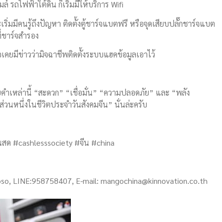
 รถไฟฟ้าใต้ดิน ก็เริ่มมีให้บริการ Wifi
ิ่มมีคนรู้ถึงปัญหา ติดตั้งตู้ชาร์จแบตฟรี หรือจุดเสียบปลั๊กชาร์จแบต
ี่ชาร์จสำรอง
อเคยมีข่าวว่ามิจฉาชีพติดตั้งระบบแฮคข้อมูลเอาไว้
้วยคำเหล่านี้ “สะดวก” “เชื่อมั่น” “ความปลอดภัย” และ “พลัง
หนึ่งในชีวิตประจำวันสังคมจีน” นั่นล่ะครับ
เงินสด #cashlesssociety #จีน #china
isoso, LINE:958758407, E-mail:
mangochina@kinnovation.co.th