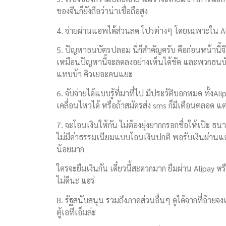
ของจีนก็ยังถือว่าน่าเชื่อถือสูง
4. จ่ายผ่านแอพได้ส่วนลด โปรต่างๆ โดยเฉพาะใน A
5. ปัญหาธนบัตรปลอม นี่ก็สำคัญครับ คือก่อนหน้
เหมือนปัญหานี้จะลดลงอย่างเห็นได้ชัด และพวกธนบั
แทบบ้า คิวเยอะคนแยะ
6. จับจ่ายได้แบบรู้ที่มาที่ไป มีประวัติบอกหมด ทั้ง
เคลื่อนไหวได้ หรือถ้าสมัครส่ง sms ก็มีเตือนตลอด 
7. จะโอนเงินให้กัน ไม่ต้องยุ่งยากกรอกชื่อให้เป๊ะ 
ไม่มีค่าธรรมเนียมแบบโอนเงินปกติ พอรับเงินผ่านแ
น้อยมาก
ใครจะยืมเงินกัน เดี๋ยวนี้สะดวกมาก ยืมผ่าน Alipay หร
ไม่ดีนะ แฮร่
8. รัฐสนับสนุน รวมถึงภาคส่วนอื่นๆ ดูได้จากที่อ้
ตู้เอทีเอ็มล่ะ