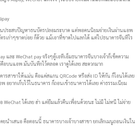
lipay
านี้จีนประสบปัญหาธนบัตรปลอมระบาด แต่พอคนนิยมจ่ายเงินผ่านแอพ
ตรเก่าๆขาดบ่อย ก็ด้วย แม้เอาที่ขาดไปแลกได้ แต่ไปธนาคารจีนทีไร
Alipay และ WeChat pay จริงๆตู้เอทีเอ็มธนาคารจีนบางเจ้าก็เช็คความ
แต่คือบนแอพ มันบันทึกไว้ตลอด เราดูได้เลย สะดวกมาก
ธนาคารสาขาให้แม่น คือแค่สแกน QRCode หรือส่ง ID ให้กัน ก็โอนได้เลย
อพ อยากเก็บไว้ในธนาคาร ก็ถอนเข้าธนาคารได้เลย ค่าธรรมเนียม
ือ WeChat ได้เลย ฮ่า แต่ยืมแล้วคืนเพื่อนด้วยนะ ไม่มี ไม่หนี ไม่จ่าย
ายจงเคยนำเสนอ คือตอนนี้ ธนาคารบางเจ้าบางสาขา ยกเลิกเมนูถอนเงินใน