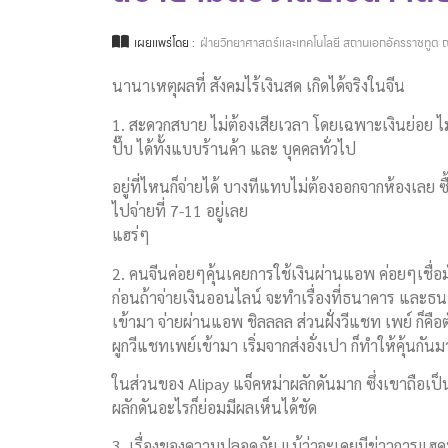
เผยแพร่โดย :
ฝ่ายวิทยาศาสตร์และเทคโนโลยี สถานเอกอัครราชทูต ณ
นานาเหตุผลที่ สังคมไร้เงินสด เกิดได้จริงในจีน
1. สะดวกสบาย ไม่ต้องเสียเวลา โดยเฉพาะเงินย่อย ไม่ต้
ปั๊บ ได้ทั้งแบบร้านค้า และ บุคคลทั่วไป
อยู่ที่ไหนก็จ่ายได้ บางทีแทบไม่ต้องออกจากห้องเลย ซื้
ไปจ่ายที่ 7-11 อยู่เลย
แฮร่ๆ
2. คนจีนค่อยๆคุ้นเคยการใช้เงินผ่านแอพ ค่อยๆเชื่อมั
ก่อนถ้าจ่ายเงินออนไลน์ จะทำเรื่องที่ธนาคาร และธนาค
เข้ามา จ่ายผ่านแอพ ชิลลลล ส่วนฝั่งวีแชท เพย์ ก็ค
ผูกวีแชทเพย์เข้ามา เริ่มจากส่งอั่งเปา ก็ทำให้คุ้นกันม
ในส่วนของ Alipay แจ็คหม่าผลักดันมาก ซึ่งเขาถือเป็
ผลักดันอะไรก็ย่อมมีผลเห็นได้ชัด
3. เรื่องของความปลอดภัย แม้ว่าจะเคยมีข่าวการแฮ