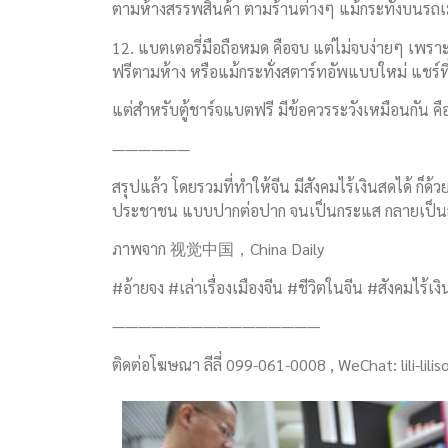
ตามห้างสรรพสินค้า ตามร้านต่างๆ แม้กระทั่งบนรถเมล์
12. แบตเตอรี่มือถือหมด คือจบ แต่ไม่จบง่ายๆ เพราะเร
ฟรีตามห้าง หรือแม้กระทั่งสตาร์ทอัพแบบใหม่ แชร์ท
แต่สำหรับตู้ชาร์จแบตฟรี มีข้อควรระวังเหมือนกัน คื
——————
สรุปแล้ว โดยรวมที่ทำให้จีน มีสังคมไร้เงินสดได้ ก็ด
ประชาชน แบบปากต่อปาก จนเป็นกระแส กลายเป็นส่วน
ภาพจาก 视觉中国，China Daily
#อ้ายจง #เล่าเรื่องเมืองจีน #ชีวิตในจีน #สังคมไร้
————————————————
ติดต่อโฆษณา ลีลี่ 099-061-0008 , WeChat: lili-lil