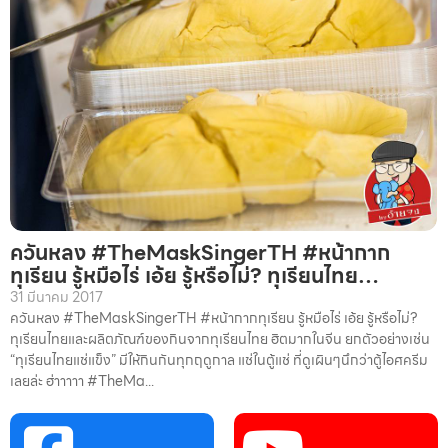
ควันหลง #TheMaskSingerTH #หน้ากาก
ทุเรียน รู้หมือไร่ เอ้ย รู้หรือไม่? ทุเรียนไทย…
31 มีนาคม 2017
ควันหลง #TheMaskSingerTH #หน้ากากทุเรียน รู้หมือไร่ เอ้ย รู้หรือไม่?
ทุเรียนไทยและผลิตภัณฑ์ของกินจากทุเรียนไทย ฮิตมากในจีน ยกตัวอย่างเช่น
“ทุเรียนไทยแช่แข็ง” มีให้กินกันทุกฤดูกาล แช่ในตู้แช่ ที่ดูเผินๆนึกว่าตู้ไอศครีม
เลยล่ะ ฮ่าาาาา #TheMa...