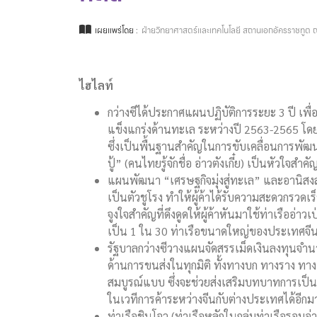
เผยแพร่โดย :
ฝ่ายวิทยาศาสตร์และเทคโนโลยี สถานเอกอัครราชทูต ณ
ไฮไลท์
กว่างซีได้ประกาศแผนปฏิบัติการระยะ 3 ปี เพื่อเ
แข็งแกร่งด้านทะเล ระหว่างปี 2563-2565 โด
ซึ่งเป็นพื้นฐานสำคัญในการขับเคลื่อนการพัฒนาเ
ปู้” (คนไทยรู้จักชื่อ อ่าวตังเกี๋ย) เป็นหัวใจ
แผนพัฒนา “เศรษฐกิจมุ่งสู่ทะเล” และอานิสงส
เป็นตัวชูโรง ทำให้ผู้ค้าได้รับความสะดวกรวด
จูงใจสำคัญที่ดึงดูดให้ผู้ค้าหันมาใช้ท่าเรืออ่
เป็น 1 ใน 30 ท่าเรือขนาดใหญ่ของประเทศจีน
รัฐบาลกว่างซีวางแผนจัดสรรเม็ดเงินลงทุนจำ
ด้านการขนส่งในทุกมิติ ทั้งทางบก ทางราง ทางแ
สมบูรณ์แบบ ซึ่งจะช่วยส่งเสริมบทบาทการเป็น
ในเวทีการค้าระหว่างจีนกับต่างประเทศได้อีกม
ท่าเรือชินโจว (ท่าเรือหลักในกลุ่มท่าเรือรอบอ