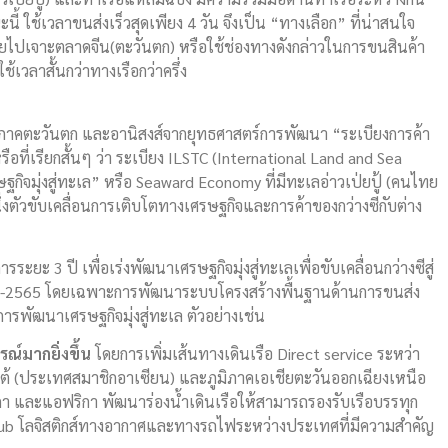
้ ใช้เวลาขนส่งเร็วสุดเพียง 4 วัน จึงเป็น “ทางเลือก” ที่น่าสนใจ
ไปเจาะตลาดจีน(ตะวันตก) หรือใช้ช่องทางดังกล่าวในการขนสินค้า
้เวลาสั้นกว่าทางเรือกว่าครึ่ง
นภาคตะวันตก และอานิสงส์จากยุทธศาสตร์การพัฒนา “ระเบียงการค้า
ี่เรียกสั้นๆ ว่า ระเบียง ILSTC (International Land and Sea
รษฐกิจมุ่งสู่ทะเล” หรือ Seaward Economy ที่มีทะเลอ่าวเป่ยปู้ (คนไทย
ีกหนึ่งตัวขับเคลื่อนการเติบโตทางเศรษฐกิจและการค้าของกว่างซีกับต่าง
ระยะ 3 ปี เพื่อเร่งพัฒนาเศรษฐกิจมุ่งสู่ทะเลเพื่อขับเคลื่อนกว่างซีสู่
63-2565 โดยเฉพาะการพัฒนาระบบโครงสร้างพื้นฐานด้านการขนส่ง
การพัฒนาเศรษฐกิจมุ่งสู่ทะเล ตัวอย่างเช่น
รณ์มากยิ่งขึ้น
โดยการเพิ่มเส้นทางเดินเรือ Direct service ระหว่า
ยงใต้ (ประเทศสมาชิกอาเซียน) และภูมิภาคเอเชียตะวันออกเฉียงเหนือ
กา และแอฟริกา พัฒนาร่องน้ำเดินเรือให้สามารถรองรับเรือบรรทุก
ub โลจิสติกส์ทางอากาศและทางรถไฟระหว่างประเทศที่มีความสำคัญ