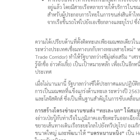
อยู่แล้ว โดยมีสายเรือหลายรายให้บริการในขณะนี
สำหรับผู้ประกอบการไทยในการขนส่งสินค้าไทย
จากเรือขึ้นรถไฟไปยังเอเชียกลางและยุโรป ซึ่งใช
ความได้เปรียบด้านที่ตั้งติดทะเลเพียงมณฑลเดียวใ
ระหว่างประเทศเชื่อมทางบกกับทางทะเลสายใหม่” หรือท
Trade Corridor) ทำให้รัฐบาลกว่างซีมุ่งส่งเสริม “เศ
รู้จักชื่อ อ่าวตังเกี๋ย) เป็นเป้าหมายหลัก เพื่อเป็นอ
ประเทศ
เมื่อไม่นานมานี้ รัฐบาลกว่างซีได้ประกาศแผนปฏิบัติการ
การเป็นมณฑลที่แข็งแกร่งด้านทะเล ระหว่างปี 25
และโลจิสติกส์ ซึ่งเป็นพื้นฐานสำคัญในการขับเคลื่อน
การสร้างโครงข่ายงานขนส่ง
“
ทะเล+บก
” ให้สมบู
งอ่าวเป่ยปู้กับท่าเรือในภูมิภาคเอเชียตะวันออกเฉี
ขยายเส้นทางเดินเรือระยะไกลไปยังทวีปยุโรป อเมริ
ขนาดใหญ่ และพัฒนาให้
“
นครหนานหนิง
”
เป็น H