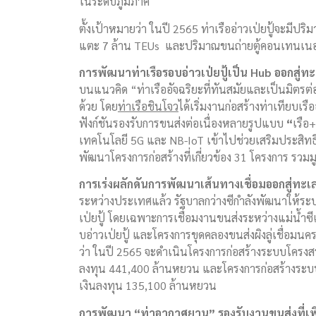
ในระดับภูมิภาค
ตั้งเป้าหมายว่า ในปี 2565 ท่าเรืออ่าวเป่ยปู้จะมี
แตะ 7 ล้าน TEUs และปริมาณขนถ่ายตู้คอนเทนเนอ
การพัฒนาท่าเรือรอบอ่าวเป่ยปู้เป็น
Hub ออกสู่ท
บนแนวคิด “ท่าเรืออัจฉริยะที่ทันสมัยและเป็นมิตรต่อ
ด้วย โดย
ท่าเรือชินโจว
ได้เริ่มงานก่อสร้างท่าเทียบเรื
ฟังก์ชันรองรับการขนส่งต่อเนื่องหลายรูปแบบ
“
เรือ
เทคโนโลยี 5G และ NB-IoT เข้าไปช่วยเสริมประสิทธ
พัฒนาโครงการก่อสร้างที่เกี่ยวข้อง 31 โครงการ รวม
การเร่งผลักดันการพัฒนาเส้นทางเชื่อมออกสู่ทะเล
ระหว่างประเทศแล้ว รัฐบาลกว่างซีกำลังพัฒนาให้ระ
เป่ยปู้ โดยเฉพาะการเชื่อมงานขนส่งระหว่างแม่น้ำซีเจ
บอ่าวเป่ยปู้ และโครงการขุดคลองขนส่งผิงลู่เชื่อมน
ว่า ในปี 2565 จะดำเนินโครงการก่อสร้างระบบโครงสร้
ลงทุน 441,400 ล้านหยวน และโครงการก่อสร้างระบบโค
เงินลงทุน 135,100 ล้านหยวน
การพัฒนา
“
ท่าอากาศยาน
”
รองรับงานขนส่งที่เพิ