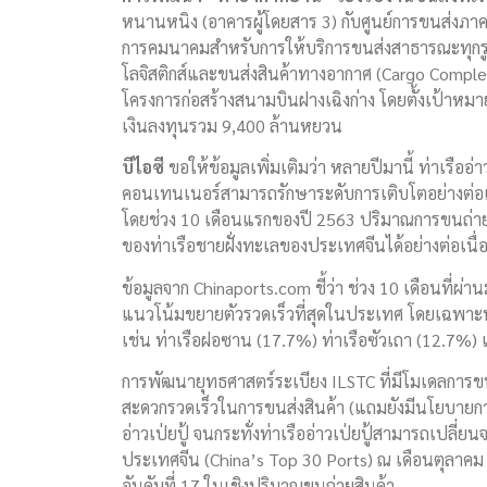
หนานหนิง (อาคารผู้โดยสาร 3) กับศูนย์การขนส่งภาคพ
การคมนาคมสำหรับการให้บริการขนส่งสาธารณะทุกรู
โลจิสติกส์และขนส่งสินค้าทางอากาศ (Cargo Comple
โครงการก่อสร้างสนามบินฝางเฉิงก่าง โดยตั้งเป้าหมา
เงินลงทุนรวม 9,400 ล้านหยวน
บีไอซี
ขอให้ข้อมูลเพิ่มเติมว่า หลายปีมานี้ ท่าเรืออ
คอนเทนเนอร์สามารถรักษาระดับการเติบโตอย่างต่อเ
โดยช่วง 10 เดือนแรกของปี 2563 ปริมาณการขนถ่ายสิ
ของท่าเรือชายฝั่งทะเลของประเทศจีนได้อย่างต่อเนื่
ข้อมูลจาก Chinaports.com ชี้ว่า ช่วง 10 เดือนที่ผ่
แนวโน้มขยายตัวรวดเร็วที่สุดในประเทศ โดยเฉพาะท่าเ
เช่น ท่าเรือฝอซาน (17.7%) ท่าเรือซัวเถา (12.7%)
การพัฒนายุทธศาสตร์ระเบียง ILSTC ที่มีโมเดลการขนส
สะดวกรวดเร็วในการขนส่งสินค้า (แถมยังมีนโยบายการให้
อ่าวเป่ยปู้ จนกระทั่งท่าเรืออ่าวเป่ยปู้สามารถเปล
ประเทศจีน (China’s Top 30 Ports) ณ เดือนตุลาคม 
อันดับที่ 17 ในเชิงปริมาณขนถ่ายสินค้า