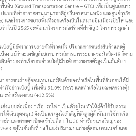
ื้นดิน (Ground Transportation Centre – GTC) เพื่อเป็นศูนย์กลาง
ปแบบที่ท่าอากาศยานนานาชาติอู๋ซวีนครหนานหนิง และศูนย์ธุรกิจ
x) และโครงการขยายพื้นที่จอดเครื่องบินในสนามบินเมืองเป๋ยไห่ และ
ยว่า ในปี 2565 จะพัฒนาโครงการก่อสร้างที่สำคัญ 3 โครงการ มูลค่า
่าวเป่ยปู้มีอัตราการขยายตัวที่รวดเร็ว ปริมาณการขนส่งสินค้าและตู้
นื่อง แม้ว่าจะเผชิญกับสถานการณ์การแพร่ระบาดของโควิด-19 ก็ตาม
นค้าของท่าเรือรอบอ่าวเป่ยปู้มีระดับการขยายตัวสูงเป็นอันดับ 1
อง
านมา การขนถ่ายตู้คอนเทนเนอร์สินค้าของท่าเรือในพื้นที่จีนตอนใต้มี
รืออ่าวเป่ยปู้ เพิ่มขึ้น 31.0% (YoY) และท่าเรือในมณฑลกวางตุ้ง
 และท่าเรือตงก่วน (+12.5%)
่งแบบต่อเนื่อง “เรือ+รถไฟ” เป็นตัวชูโรง ทำให้ผู้ค้าได้รับความ
เงินอุดหนุน) จึงเป็นแรงจูงใจสำคัญที่ดึงดูดผู้ค้าหันมาใช้ท่าเรือ
ี่ยนจากม้านอกสายตาเบียดเข้าไปติด 1 ใน 30 ท่าเรือขนาดใหญ่ของ
2563 อยู่ในอันดับที่ 14 ในแง่ปริมาณขนถ่ายตู้คอนเทนเนอร์ และ