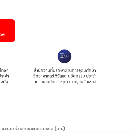
be
กษา
สำนักงานที่ปรึกษาด้านการอุดมศึกษา
สำนักงา
ะจำ
วิทยาศาสตร์ วิจัยและนวัตกรรม ประจำ
สถาบั
ตัน
สถานเอกอัครราชทูต ณ กรุงบรัสเซลส์
าศาสตร์ วิจัยและนวัตกรรม (อว.)