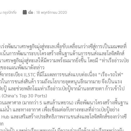
 กรุงปักกิ่ง
เมื่อ :
18 พฤศจิกายน 2020
ร่งพัฒนาเศรษฐกิจมุ่งสู่ทะเลเพื่อขับเคลื่อนกว่างซีสู่การเป็นมณฑลที่
ยเน้นการพัฒนาระบบโครงสร้างพื้นฐานด้านการขนส่งและโลจิสติกส์
ศรษฐกิจมุ่งสู่ทะเลให้มีความพร้อมมากยิ่งขึ้น โดยมี “ท่าเรืออ่าวเป่ย
สำคัญของแผนพัฒนาดังกล่าว
์จากระเบียง ILSTC ที่มีโมเดลการขนส่งแบบต่อเนื่อง “เรือ+รถไฟ”
เร็วในการขนส่งสินค้า รวมถึงนโยบายอุดหนุนอีกมากมาย จึงเป็นแรง
าวเป่ยปู้ และช่วยพลิกโฉมท่าเรืออ่าวเป่ยปู้จากม้านอกสายตา ก้าวเข้าไป
 (China’s Top 30 Ports)
นวนมหาศาล (มากกว่า 5 แสนล้านหยวน) เพื่อพัฒนาโครงสร้างพื้นฐาน
ม่น้ำ และทางอากาศ เพื่อเชื่อมต่อกับทางทะเลที่อ่าวเป่ยปู้อย่าง
 Hub และเสริมสร้างประสิทธิภาพงานขนส่งและโลจิสติกส์ของกว่างซี
าก
่าวเป่ยปู้) และท่าเรือแหลมฉบัง มีความร่วมมือด้านท่าเรือระหว่างกัน