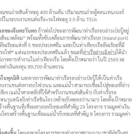
ปริมาณขนถ่ายสินค้าทะลุ 400 ล้านตัน ปริมาณขนถ่ายตู้คอนเทนเนอร์
ร์ในระบบงานขนส่งเรือ+รถไฟทะลุ 3.5 ล้าน TEUs
ะเลของจีนตะวันตก
ก้าวต่อไปของการพัฒนาท่าเรือรอบอ่าวเป่ยปู้อยู่
สิ่งแวดล้อม” พร้อมทั้งขับเคลื่อนการพัฒนาท่าเรือบก (Inland port)
ออัจฉริยะแห่งที่ 5 ของประเทศจีน และเป็นท่าเทียบเรืออัจฉริยะที่มี
+รถไฟ
”
แห่งแรกของประเทศจีนแล้ว ขณะที่
ท่าเรือฝางเฉิงก่าง
ได้นำ
ิภาพการทำงานในท่าเทียบเรือ โดยตั้งเป้าหมายว่า ในปี 2565 จะ
มูลค่าเงินลงทุน 89,700 ล้านหยวน
ในทุกมิติ
นอกจากการพัฒนาท่าเรือรอบอ่าวเป่ยปู้ให้เป็นท่าเรือ
บบงานขนส่งทางรถไฟ ถนน และแม่น้ำ สามารถเชื่อมไปสู่ทะเลที่อ่าว
ียง (แม่น้ำสายหลักที่ใช้สำหรับงานขนส่งสินค้า) กับท่าเรือรอ
ครหนานหนิงกับท่าเรือชินโจว (คล้ายกับคลองปานามา) โดยตั้งเป้าหมาย
างพื้นฐานที่เชื่อมทางบกกับทะเลที่สำคัญ 29 โครงการ รวมมูลค่าเงิน
รงสร้างพื้นฐานเชื่อมแม่น้ำกับทะเลที่สำคัญ 8 โครงการ รวมมูลค่า
่มสูงขึ้น
โดยเฉพาะโครงการขยายท่าอากาศยานนานาชาติอู๋ซวีนคร